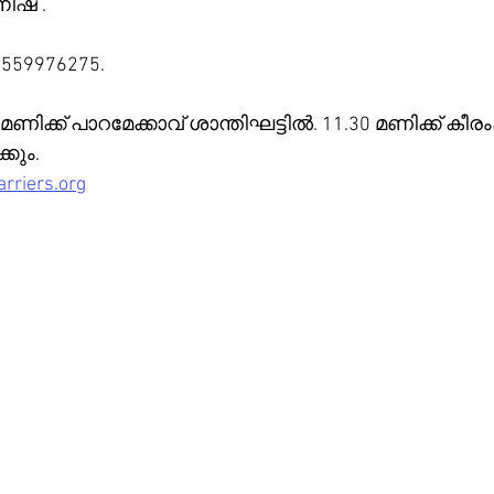
്കൾ :പ്രദീപ്‌, നിഷ .
559976275.
2 മണിക്ക് പാറമേക്കാവ് ശാന്തിഘട്ടിൽ. 11.30 മണിക്ക് കീ
്കും.
rriers.org