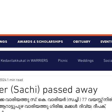
INGS
AWARDS & SCHOLARSHIPS
OBITUARY
EVENT
Kedavilakkukal in WARRIERS
Picnic
Weddings
Socia
2024
1 min read
s
Info
Charity
Latest News
Talent Corner
er (Sachi) passed away
കേ വാരിയത്തു സ്. കെ. വാരിയർ (സച്ചി ) 77 വയസ്സ് നി
nniversary
ട്ടുപുഴ വാരിയത്തു ഗിരിജ, മക്കൾ: ദിവ്യ, ദീപക്,