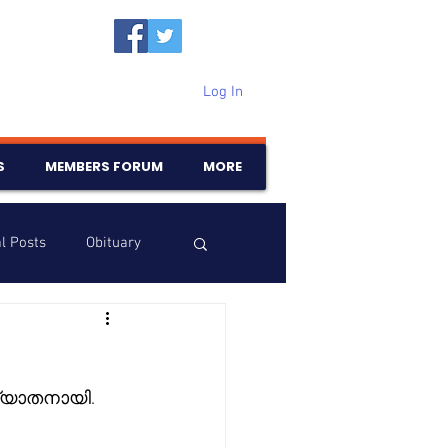
Log In
S
MEMBERS FORUM
MORE
l Posts
Obituary
Samajam
Birthdays
ര്യാതനായി. 