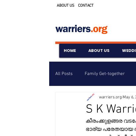
ABOUT US
CONTACT
HOME
ABOUT US
WEDD
All Posts
Family Get-together
warriers.org
May 6, 
Awards & Scholarships
Event
S K Warri
കീരംക്കുളങ്ങര വടക്
Untitled Category
Wedding A
ഭാര്യ പരേതയായ ആറാ