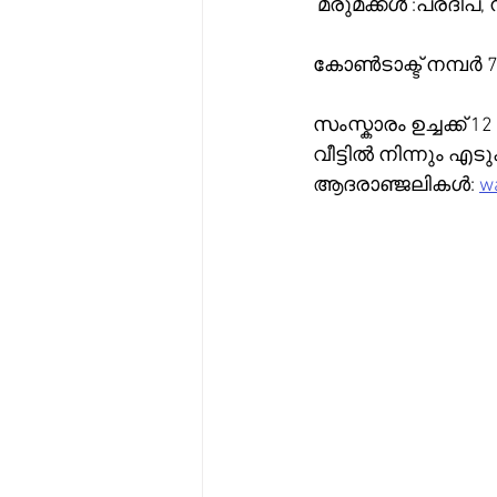
 മരുമക
കോൺടാക്ട് നമ്പർ 7
സംസ്കാരം ഉച്ചക്ക് 1
വീട്ടിൽ നിന്നും എടുക
ആദരാഞ്ജലികൾ: 
wa