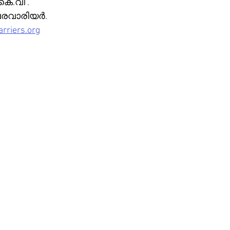
െ.വി .
വരവാരിയർ.
rriers.org