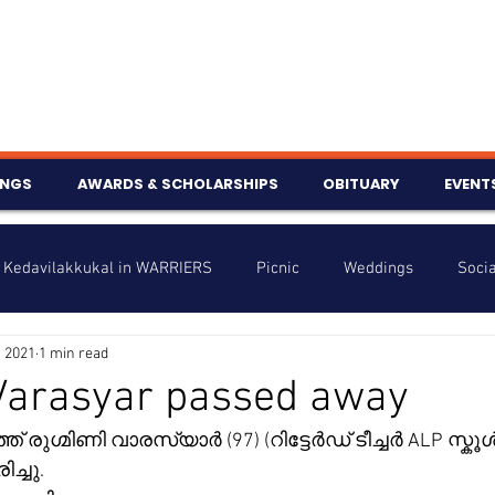
INGS
AWARDS & SCHOLARSHIPS
OBITUARY
EVENT
Kedavilakkukal in WARRIERS
Picnic
Weddings
Socia
, 2021
1 min read
s
Info
Charity
Latest News
Talent Corner
Varasyar passed away
് രുഗ്മിണി വാരസ്യാർ (97) (റിട്ടേർഡ് ടീച്ചർ ALP സ്കൂൾ 
nniversary
്ചു.  