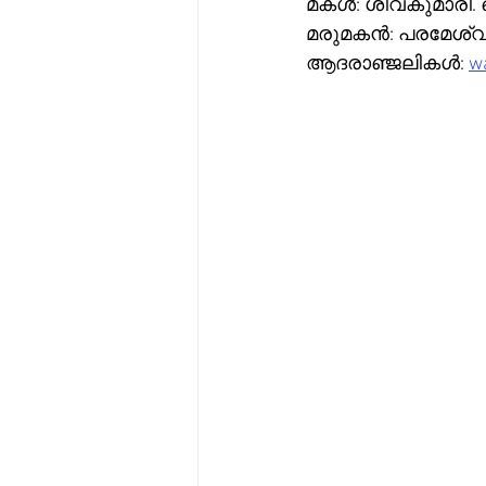
മകൾ: ശിവകുമാരി. ക
മരുമകൻ: പരമേശ്
ആദരാഞ്ജലികൾ: 
wa