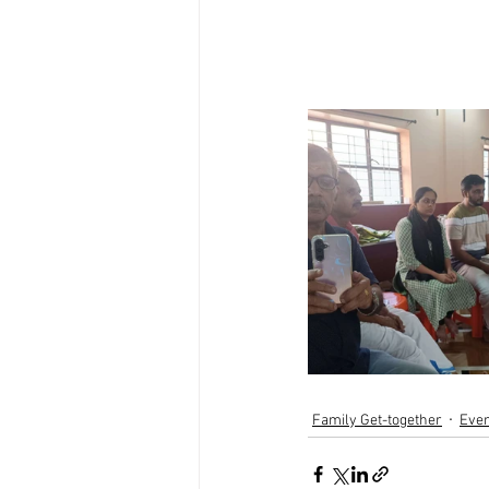
Family Get-together
Eve