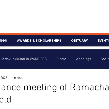
INGS
AWARDS & SCHOLARSHIPS
OBITUARY
EVENT
Kedavilakkukal in WARRIERS
Picnic
Weddings
Socia
 2025
1 min read
s
Info
Charity
Latest News
Talent Corner
nce meeting of Ramach
eld
nniversary