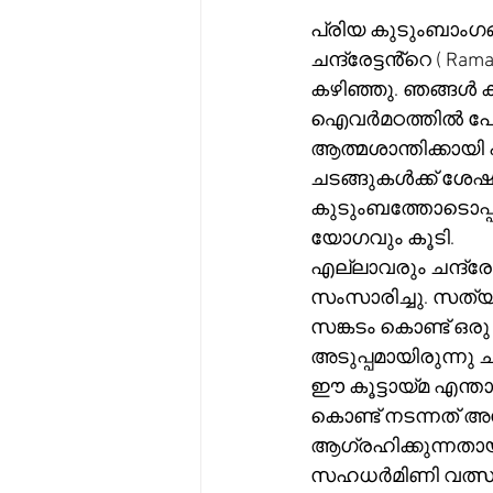
പ്രിയ കുടുംബാംഗങ
ചന്ദ്രേട്ടൻ്റെ ( R
കഴിഞ്ഞു. ഞങ്ങൾ കു
ഐവർമഠത്തിൽ പോയിരുന
ആത്മശാന്തിക്കായി പ
ചടങ്ങുകൾക്ക് ശേ
കുടുംബത്തോടൊപ്പ
യോഗവും കൂടി.
എല്ലാവരും ചന്ദ്രേട്
സംസാരിച്ചു. സത്യ
സങ്കടം കൊണ്ട് ഒരു
അടുപ്പമായിരുന്നു ച
ഈ കൂട്ടായ്മ എന്ത
കൊണ്ട് നടന്നത് അ
ആഗ്രഹിക്കുന്നതായി
സഹധർമിണി വത്സല 