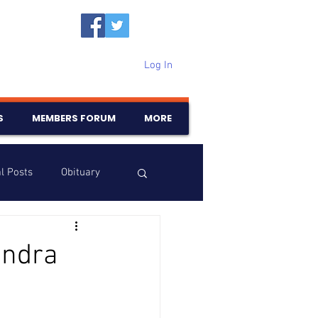
Log In
S
MEMBERS FORUM
MORE
l Posts
Obituary
Samajam
Birthdays
andra