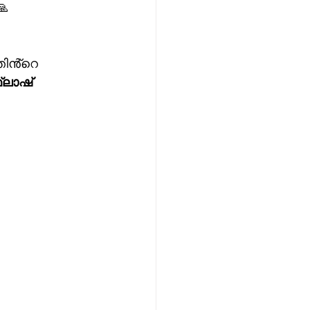
🙏
തിൻ്റെ 
്ലാഷ്