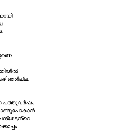
ിയായി 
ല 
🙏
്മരണ 
രീതിയിൽ 
ഴിഞ്ഞില്ല. 
്ഞ പത്തുവർഷം 
 കൊണ്ടുപോകാൻ 
ദ്രേട്ടൻ്റെ 
ൊപ്പം 