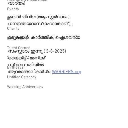
വാര്യം)
Events
മക്കൾ :ദിവ്യ (ആം സ്റ്റർഡാം ), 
Info
ധനജ്ഞയദാസ് (ഹോങ്കോങ് ), ,
Charity
മരുമക്കൾ: കാർത്തിക്, ഐശ്വര്യ
Latest News
Talent Corner
സംസ്കാരം ഇന്നു ( 3-8-2025) 
Samajam
വൈകീട്ട് 4മണിക്ക്  
സ്വവസതിയിൽ.
Birthdays
ആദരാഞ്ജലികൾ 🙏: 
WARRIERS.org
Untitled Category
Wedding Anniversary