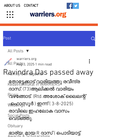
ABOUT US
CONTACT
Post
All Posts
warriers.org
All Posts
Aug 3, 2025
1 min read
Ravindra Das passed away
Family Get-together
തോട്ടേക്കാട് വാരിയത്തു രവീന്ദ്ര 
Kedavilakkukal in WARRIERS
ദാസ്, (73)ആലിക്കൽ വാരിയം 
Picnic
വഴങ്ങോട്. (Rtd.അശോക് ലൈലന്റ് 
-ഹൊസൂർ ) ഇന്ന് ( 3-8-2025) 
Weddings
രാവിലെ ഇഹലോക വാസം 
Social Posts
വെടിഞ്ഞു.
Obituary
ഭാര്യ: മായ R ദാസ് ( പൊടിയാട്ട് 
Awards & Scholarships