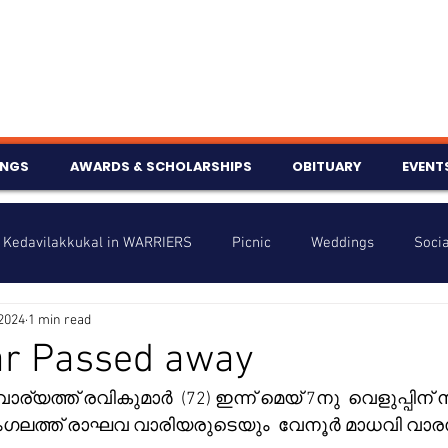
INGS
AWARDS & SCHOLARSHIPS
OBITUARY
EVENT
Kedavilakkukal in WARRIERS
Picnic
Weddings
Socia
2024
1 min read
s
Info
Charity
Latest News
Talent Corner
r Passed away
വാര്യത്ത് രവികുമാർ  (72) ഇന്ന് മെയ് 7നു  വെളുപ്പിന്
nniversary
ലത്ത് രാഘവ വാരിയരുടെയും  വേനൂർ മാധവി വാര