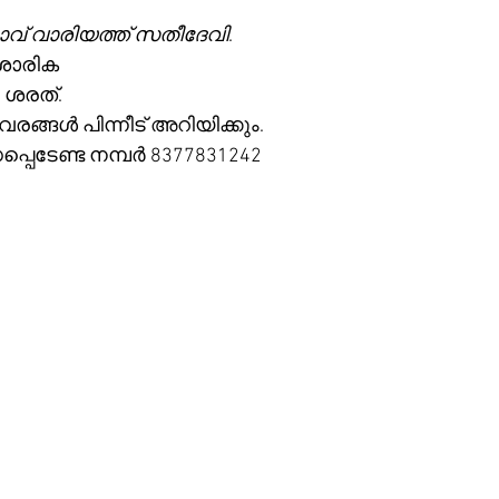
്കാവ് വാരിയത്ത് സതീദേവി
.
, ശാരിക
 ശരത്. 
വരങ്ങൾ പിന്നീട് അറിയിക്കും.
പ്പെടേണ്ട നമ്പർ 8377831242