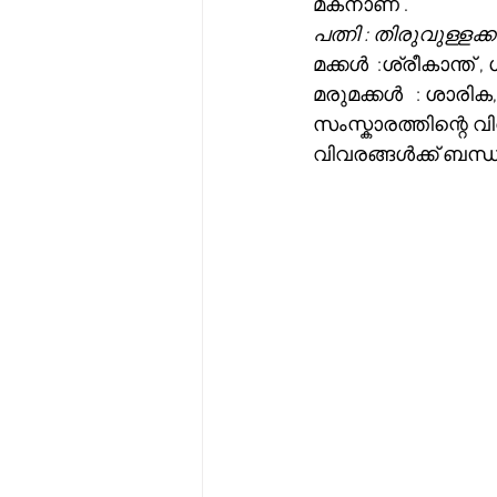
മകനാണ് .
പത്നി : തിരുവുള്ളക
മക്കൾ  :ശ്രീകാന്ത് 
മരുമക്കൾ   : ശാരിക,
സംസ്കാരത്തിന്റെ വി
വിവരങ്ങൾക്ക് ബന്ധ