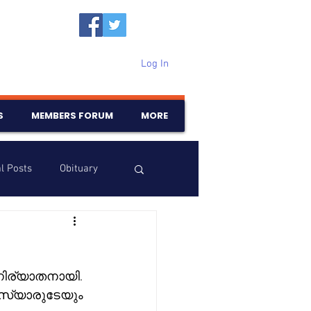
Log In
S
MEMBERS FORUM
MORE
l Posts
Obituary
Samajam
Birthdays
 നിര്യാതനായി. 
സ്യാരുടേയും 