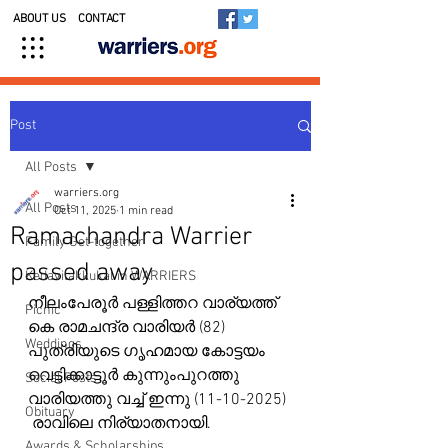
ABOUT US
CONTACT
Post
All Posts
warriers.org
All Posts
Oct 11, 2025
1 min read
Ramachandra Warrier
Family Get-together
passed away
Kedavilakkukal in WARRIERS
നീലംപേരൂർ പള്ളിത്തറ വാര്യത്ത് 
Picnic
കെ രാമചന്ദ്ര വാരിയർ (82) 
Weddings
പുത്രിയുടെ ഗൃഹമായ കോട്ടയം 
വെട്ടിക്കാട്ടൂർ കുന്നുംപുറത്തു 
Social Posts
വാരിയത്തു വച്ച് ഇന്നു (11-10-2025) 
Obituary
 രാവിലെ നിര്യാതനായി. 
Awards & Scholarships