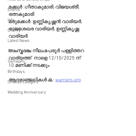
മക്കൾ :ഗീതാകുമാരി, വിജയശ്രീ, 
Events
രത്നകുമാരി 
Info
മരുമക്കൾ :ഉണ്ണികൃഷ്ണൻ വാരിയർ, 
രാജശേഖര വാരിയർ, ഉണ്ണികൃഷ്ണ 
Charity
വാരിയർ
Latest News
സംസ്കാരം നീലംപേരൂർ പള്ളിത്തറ 
Talent Corner
വാര്യത്ത്  നാളെ 12/10/2025 ന്  
Samajam
10 മണിക്ക് നടക്കും 
Birthdays
ആദരാഞ്ജലികൾ 🙏: 
warriers.org
Untitled Category
Wedding Anniversary