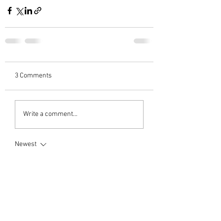
3 Comments
Write a comment...
Newest
Sreekumar C Varieth
Mar 27, 2024
ആദരാഞ്ജലികൾ🙏
Like