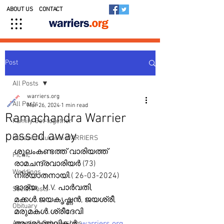
ABOUT US
CONTACT
Post
All Posts
warriers.org
All Posts
Mar 26, 2024
1 min read
Ramachandra Warrier
Family Get-together
passed away
Kedavilakkukal in WARRIERS
ശൂലംകണ്ടത്ത് വാരിയത്ത് 
Picnic
രാമചന്ദ്രവാരിയർ (73) 
Weddings
നിര്യാതനായി.( 26-03-2024)
ഭാര്യ:  M.V. പാർവതി,
Social Posts
മക്കൾ.ജയകൃഷ്ണൻ, ജയശ്രീ,
Obituary
മരുമകൾ.ശ്രീദേവി
Awards & Scholarships