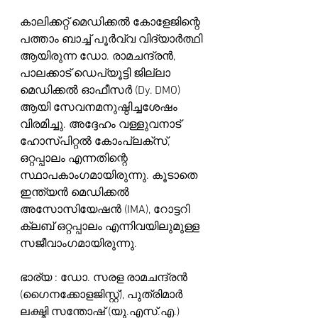
കാലിക്കറ്റ് മെഡിക്കൽ കോളേജിന്റെ 
പത്താം ബാച്ച് പൂർവ്വ വിദ്യാർത്ഥി 
ആയിരുന്ന ഡോ. രാമചന്ദ്രൻ, 
പാലക്കാട് ഡെപ്യൂട്ടി ജില്ലാ 
മെഡിക്കൽ ഓഫീസർ (Dy. DMO) 
ആയി സേവനമനുഷ്ഠിച്ചശേഷം 
വിരമിച്ചു. അദ്ദേഹം വള്ളുവനാട് 
ഹോസ്പിറ്റൽ കോംപ്ലക്സ്, 
ഒറ്റപ്പാലം എന്നതിന്റെ 
സ്ഥാപകാംഗമായിരുന്നു. കൂടാതെ 
ഇന്ത്യൻ മെഡിക്കൽ 
അസോസിയേഷൻ (IMA), റോട്ടറി 
ക്ലബ് ഒറ്റപ്പാലം എന്നിവയിലുമുള്ള 
സജീവാംഗമായിരുന്നു.
ഭാര്യ : ഡോ. സരള രാമചന്ദ്രൻ 
(ഗൈനക്കോളജിസ്റ്റ്), പുത്രിമാർ 
ലക്ഷ്മി സന്തോഷ് (യു.എസ്.എ.) 