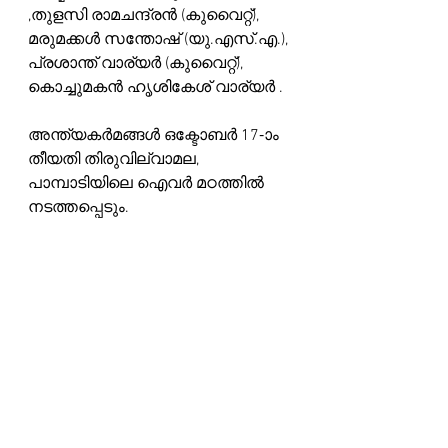
,തുളസി രാമചന്ദ്രൻ (കുവൈറ്റ്), 
മരുമക്കൾ സന്തോഷ് (യു.എസ്.എ.), 
പ്രശാന്ത് വാര്യർ (കുവൈറ്റ്), 
കൊച്ചുമകൻ ഹൃശികേശ് വാര്യർ .
അന്ത്യകർമങ്ങൾ ഒക്ടോബർ 17-ാം 
തീയതി തിരുവില്വാമല, 
പാമ്പാടിയിലെ ഐവർ മഠത്തിൽ 
നടത്തപ്പെടും.