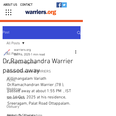
ABOUT US
CONTACT
Post
All Posts
warriers.org
All Posts
Oct 16, 2025
1 min read
Dr.Ramachandra Warrier
Family Get-together
passed away
Kedavilakkukal in WARRIERS
Killimangalam Variath 
Picnic
Dr.Ramachandran Warrier ,(78 ), 
Weddings
passed away at about 1:55 PM  , IST 
on 16 Oct. 2025 at his residence, 
Social Posts
Sreeragam, Palat Road Ottappalam. 
Obituary
Awards & Scholarships