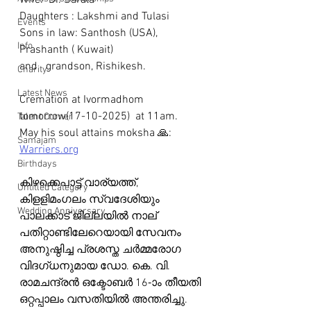
Wife:  Dr. Sarala 
Daughters : Lakshmi and Tulasi 
Events
Sons in law: Santhosh (USA), 
Info
Prashanth ( Kuwait)
and   grandson, Rishikesh.
Charity
Latest News
Cremation at Ivormadhom 
tomorrow(17-10-2025)  at 11am.
Talent Corner
May his soul attains moksha 🙏: 
Samajam
Warriers.org
Birthdays
കിഴക്കെപാട്ട് വാര്യത്ത്, 
Untitled Category
കിളളിമംഗലം സ്വദേശിയും 
Wedding Anniversary
പാലക്കാട് ജില്ലയിൽ നാല് 
പതിറ്റാണ്ടിലേറെയായി സേവനം 
അനുഷ്ഠിച്ച പ്രശസ്ത ചർമ്മരോഗ 
വിദഗ്ധനുമായ ഡോ. കെ. വി. 
രാമചന്ദ്രൻ ഒക്ടോബർ 16-ാം തീയതി 
ഒറ്റപ്പാലം വസതിയിൽ അന്തരിച്ചു.