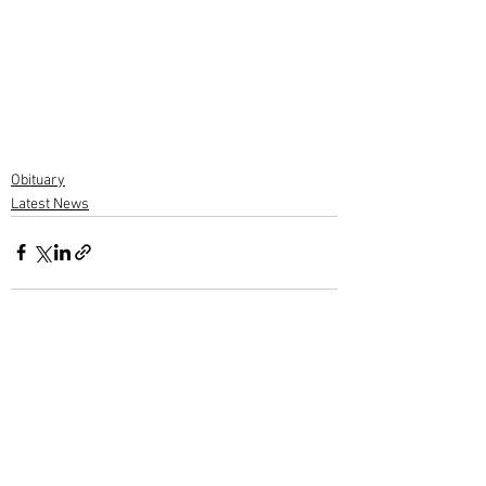
Obituary
Latest News
1 Comment
Write a comment...