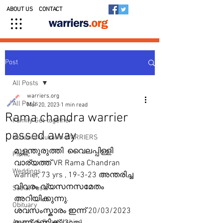
ABOUT US
CONTACT
Post
All Posts
warriers.org
All Posts
Mar 20, 2023
1 min read
Rama chandra warrier
Family Get-together
passed away
Kedavilakkukal in WARRIERS
മുളന്തുരുത്തി  വൈലപ്പിള്ളി 
Picnic
വാര്യത്ത് VR Rama Chandran 
Weddings
warrier, 73 yrs , 19-3-23 അന്തരിച്ച 
വിവരം വ്യസനസമേതം 
Social Posts
അറിയിക്കുന്നു.
Obituary
ശവസംസ്കാരം ഇന്ന് 20/03/2023 
Awards & Scholarships