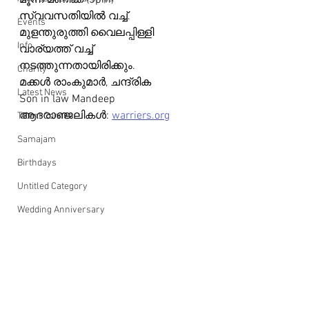
മൂന്ന് മണിക്ക് (3pm)  
സ്വവസതിയിൽ വച്ച്. 
Events
മുളന്തുരുത്തി വൈലപ്പിള്ളി 
Info
വാര്യത്ത് വച്ച് 
നടത്തുന്നതായിരിക്കും.
Charity
മക്കൾ രാംകുമാർ, ചന്ദ്രിക 
Latest News
Son in law Mandeep
ആദരാഞ്ജലികൾ: 
warriers.org
Talent Corner
Samajam
Birthdays
Untitled Category
Wedding Anniversary