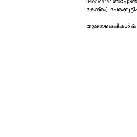
(Modicare/ അച്ചോ
കേന്ദ്രം). പേരക്ക
ആദരാഞ്ജലികൾ 🙏: