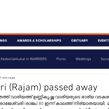
INGS
AWARDS & SCHOLARSHIPS
OBITUARY
EVENT
Kedavilakkukal in WARRIERS
Picnic
Weddings
Socia
1 min read
s
Info
Charity
Latest News
Talent Corner
ri (Rajam) passed away
തത്ത് വാരിയത്ത് ഉണ്ണികൃഷ്ണ വാരിയരുടെ ഭാര്യ വടക
nniversary
ാജേശ്വരി (രാജം) 80 ഇന്ന് കാലത്ത് നിര്യാതയായി, 