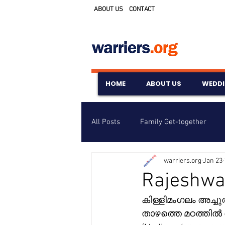
ABOUT US
CONTACT
HOME
ABOUT US
WEDD
All Posts
Family Get-together
warriers.org
Jan 23
Awards & Scholarships
Event
Rajeshwa
കിള്ളിമംഗലം അച്ചു
Untitled Category
Wedding A
താഴത്തെ മഠത്തിൽ ര