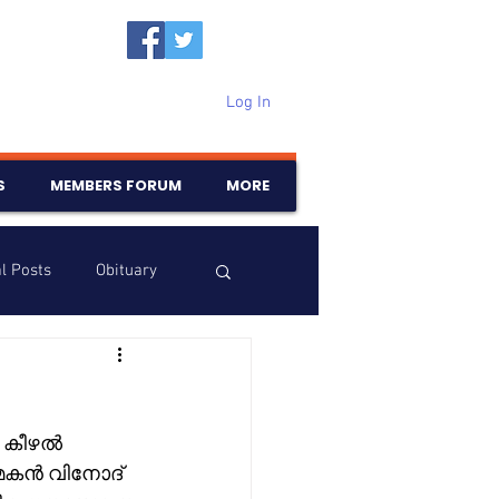
Log In
S
MEMBERS FORUM
MORE
l Posts
Obituary
Samajam
Birthdays
ര കീഴൽ 
 മകൻ വിനോദ് 