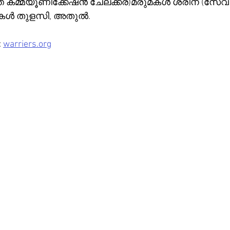
ത്ത് കമ്മ്യൂണിക്കേഷൻ ചേലക്കര)മരുമകൾ ശ്രീന (
ുട്ടികൾ തുളസി, അതുൽ.
 
warriers.org