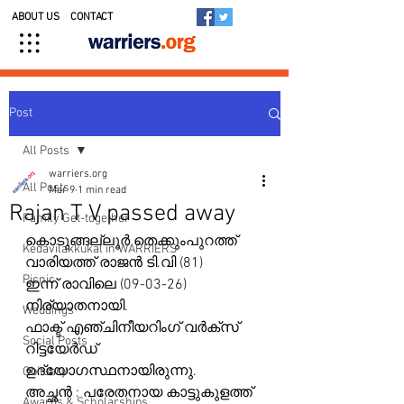
ABOUT US
CONTACT
Post
All Posts
warriers.org
All Posts
Mar 9
1 min read
Rajan T V passed away
Family Get-together
കൊടുങ്ങല്ലൂർ തെക്കുംപുറത്ത്
Kedavilakkukal in WARRIERS
വാരിയത്ത് രാജൻ ടി.വി (81)
Picnic
ഇന്ന് രാവിലെ (09-03-26) 
നിര്യാതനായി.
Weddings
ഫാക്ട് എഞ്ചിനീയറിംഗ് വർക്സ് 
Social Posts
റിട്ടയേർഡ് 
ഉദ്യോഗസ്ഥനായിരുന്നു.
Obituary
അച്ഛൻ : പരേതനായ കാട്ടുകുളത്ത് 
Awards & Scholarships