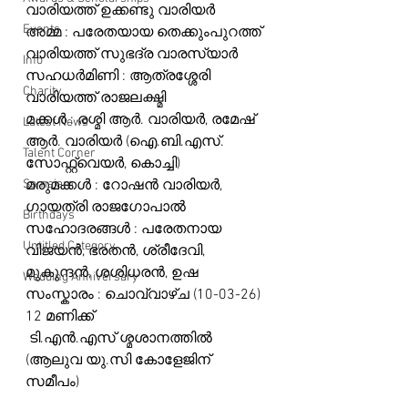
വാരിയത്ത് ഉക്കണ്ടു വാരിയർ
Events
അമ്മ : പരേതയായ തെക്കുംപുറത്ത് 
വാരിയത്ത് സുഭദ്ര വാരസ്യാർ
Info
സഹധർമിണി : ആത്രശ്ശേരി 
Charity
വാരിയത്ത് രാജലക്ഷ്മി
മക്കൾ : രശ്മി ആർ. വാരിയർ, രമേഷ് 
Latest News
ആർ. വാരിയർ (ഐ.ബി.എസ്. 
Talent Corner
സോഫ്റ്റ്‌വെയർ, കൊച്ചി)
Samajam
മരുമക്കൾ : റോഷൻ വാരിയർ, 
ഗായത്രി രാജഗോപാൽ
Birthdays
സഹോദരങ്ങൾ : പരേതനായ 
Untitled Category
വിജയൻ, ഭരതൻ, ശ്രീദേവി, 
മുകുന്ദൻ, ശശിധരൻ, ഉഷ
Wedding Anniversary
സംസ്കാരം : ചൊവ്വാഴ്ച (10-03-26) 
12 മണിക്ക്
 ടി.എൻ.എസ് ശ്മശാനത്തിൽ
(ആലുവ യു.സി കോളേജിന് 
സമീപം)