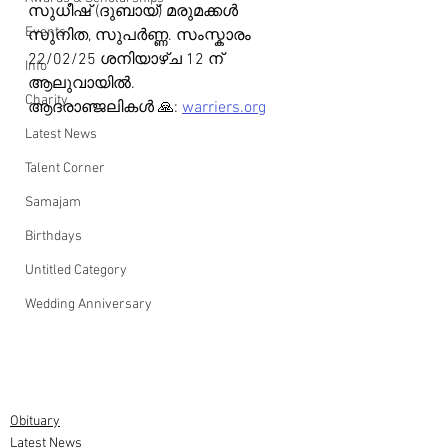
സുധീഷ് (ദുബായ്) മരുമക്കൾ 
Events
സുനിത, സുപർണ്ണ. സംസ്കാരം 
22/02/25 ശനിയാഴ്ച 12 ന് 
Info
ആലുവായിൽ.
Charity
ആദരാഞ്ജലികൾ 🙏: 
warriers.org
Latest News
Talent Corner
Samajam
Birthdays
Untitled Category
Wedding Anniversary
Obituary
Latest News