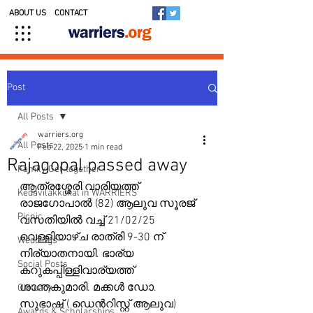
ABOUT US
CONTACT
Post
All Posts
warriers.org
All Posts
Feb 22, 2025
1 min read
Rajagopal passed away
Family Get-together
ആത്രശ്ശേരി വാരിയത്ത് 
Kedavilakkukal in WARRIERS
രാജഗോപാൽ (82) ആലുവ സൂരജ് 
Picnic
വസതിയിൽ വച്ച് 21/02/25 
വെള്ളിയാഴ്ച രാത്രി 9-30 ന് 
Weddings
നിര്യാതനായി. ഭാര്യ 
Social Posts
കറുകപ്പിള്ളിവാര്യത്ത് 
ശാന്തകുമാരി. മക്കൾ ഡോ. 
Obituary
സുഭാഷ് ( ഡെൻറിസ്റ്റ് ആലുവ) 
Awards & Scholarships