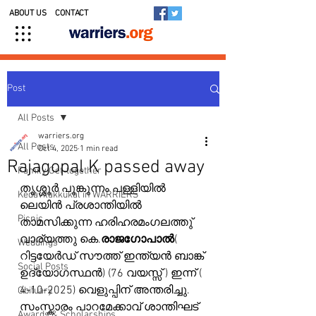
ABOUT US
CONTACT
Post
All Posts
warriers.org
All Posts
Oct 4, 2025
1 min read
Rajagopal K passed away
Family Get-together
തൃശ്ശൂർ പൂങ്കുന്നം പള്ളിയിൽ 
Kedavilakkukal in WARRIERS
ലെയിൻ പ്രശാന്തിയിൽ 
Picnic
താമസിക്കുന്ന ഹരിഹരമംഗലത്തു് 
വാര്യത്തു കെ.
രാജഗോപാൽ
( 
Weddings
റിട്ടയേർഡ് സൗത്ത് ഇന്ത്യൻ ബാങ്ക് 
Social Posts
ഉദ്യോഗസ്ഥൻ) (76 വയസ്സ് ) ഇന്ന് ( 
4-10-2025) വെളുപ്പിന് അന്തരിച്ചു. 
Obituary
സംസ്കാരം പാറമേക്കാവ് ശാന്തിഘട് 
Awards & Scholarships