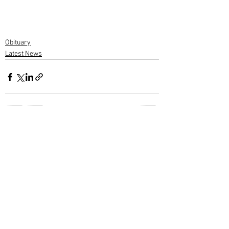
Obituary
Latest News
1 Comment
Write a comment...
Newest