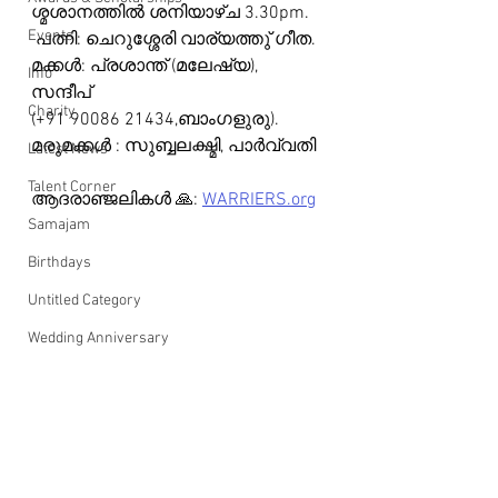
ശ്മശാനത്തിൽ ശനിയാഴ്ച 3.30pm.
Events
 പത്നി: ചെറുശ്ശേരി വാര്യത്തു് ഗീത. 
മക്കൾ: പ്രശാന്ത് (മലേഷ്യ), 
Info
സന്ദീപ് 
Charity
(+91 90086 21434,ബാംഗളുരു). 
മരുമക്കൾ : സുബ്ബലക്ഷ്മി, പാർവ്വതി
Latest News
Talent Corner
ആദരാഞ്ജലികൾ 🙏: 
WARRIERS.org
Samajam
Birthdays
Untitled Category
Wedding Anniversary