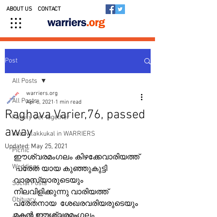
ABOUT US
CONTACT
Post
All Posts
warriers.org
All Posts
Apr 8, 2021
1 min read
Raghava Varier,76, passed
Family Get-together
away
Kedavilakkukal in WARRIERS
Updated:
May 25, 2021
Picnic
ഈശ്വരമംഗലം കിഴക്കേവാരിയത്ത് 
Weddings
 പരേത യായ കുഞ്ഞുകുട്ടി 
വാരസ്യാരുടെയും 
Social Posts
നിലവിളിക്കുന്നു വാരിയത്ത് 
Obituary
പരേതനായ  ശേഖരവരിയരുടെയും 
മകൻ ഈശ്വരമംഗലം 
Awards & Scholarships