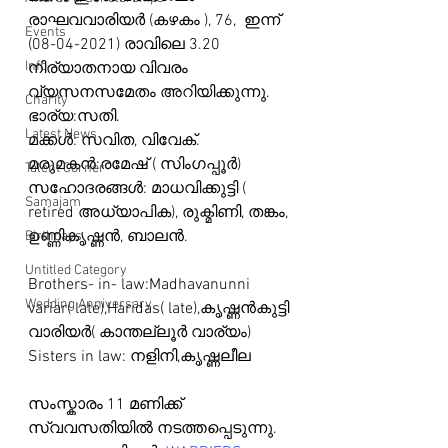
രാഘവവാരിയർ (കഴകം ), 76,  ഇന്ന് 
Events
(08-04-2021) രാവിലെ 3.20 
Info
നിര്യാതനായ വിവരം 
വ്യസനസമേതം അറിയിക്കുന്നു. 
Charity
ഭാര്യ:സതി. 
Latest News
മക്കൾ: സവിത, വിവേക്. 
മരുമകൻ:രമേഷ് ( സിംഗപ്പൂർ)
Talent Corner
സഹോദരങ്ങൾ: മാധവിക്കുട്ടി ( 
Samajam
retired അധ്യാപിക), രുക്മിണി, തങ്കം, 
ഉണ്ണികൃഷ്ണൻ, ബാലൻ. 
Birthdays
Untitled Category
Brothers- in- law:Madhavanunni 
Wedding Anniversary
variar( late),Haridas( late),കൃഷ്ണൻകുട്ടി 
വാരിയർ( കാന്തല്ലൂർ വാര്യം)
Sisters in law: നളിനി,കൃഷ്ണലീല
സംസ്കാരം 11 മണിക്ക് 
സ്വവസതിയിൽ നടത്തപ്പെടുന്നു.