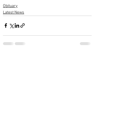
Obituary
Latest News
1 Comment
Write a comment...
Newest
subashwarrier
Jan 05, 2023
ആദരാഞ്ജലികൾ.. 