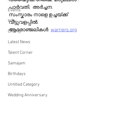
പ്രത്യുഷ്, ഗിരീഷ്. മരുമക്കൾ : 
പാർവതി,  അർച്ചന.
Events
സംസ്കാരം നാളെ ഉച്ചയ്ക്ക് 
Info
വീട്ടുവളപ്പിൽ.
ആദരാഞ്ജലികൾ: 
warriers.org
Charity
Latest News
Talent Corner
Samajam
Birthdays
Untitled Category
Wedding Anniversary