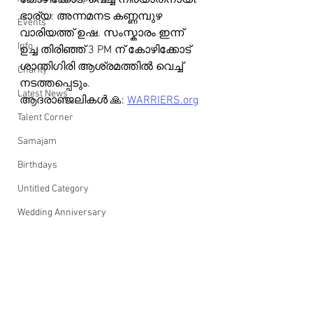
കോഴിക്കോട്) വെച്ച് നിര്യാതനായി. 
ഭാര്യ: അന്നമനട കണ്ണമ്പുഴ 
Events
വാരിയത്ത് ഉഷ. സംസ്കാരം ഇന്ന് 
Info
ഉച്ച തിരിഞ്ഞ് 3 PM ന് കോഴിക്കോട് 
ശാന്തിഗിരി ആശ്രമത്തിൽ വെച്ച് 
Charity
നടത്തപ്പെടും.
Latest News
ആദരാഞ്ജലികൾ 🙏: 
WARRIERS.org
Talent Corner
Samajam
Birthdays
Untitled Category
Wedding Anniversary