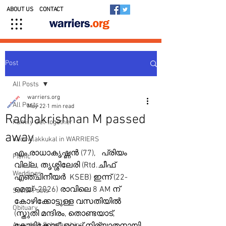
ABOUT US
CONTACT
Post
All Posts
warriers.org
All Posts
May 22
1 min read
Radhakrishnan M passed
Family Get-together
away
Kedavilakkukal in WARRIERS
എം.രാധാകൃഷ്ണൻ (77),   പ്രിയം 
Picnic
വില്ല, തൃശ്ശിലേരി (Rtd.ചീഫ് 
Weddings
എഞ്ചിനീയർ  KSEB) ഇന്ന് (22- 
മെയ് -2026) രാവിലെ 8 AM ന് 
Social Posts
കോഴിക്കോട്ടുള്ള വസതിയിൽ 
Obituary
(സ്തുതി മന്ദിരം, തൊണ്ടയാട്, 
Awards & Scholarships