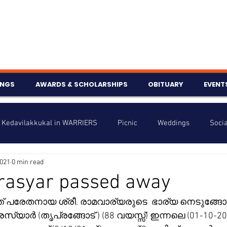
INGS
AWARDS & SCHOLARSHIPS
OBITUARY
EVENT
Kedavilakkukal in WARRIERS
Picnic
Weddings
Socia
2021
0 min read
s
Info
Charity
Latest News
Talent Corner
rasyar passed away
ത്ത് പരേതനായ ശ്രീ. രാമവാര്യരുടെ  ഭാര്യ നെടുങ്ങോട്
nniversary
്യാർ (തൃപ്രങ്ങോട് ) (88 വയസ്സ്) ഇന്നലെ (01-10-202