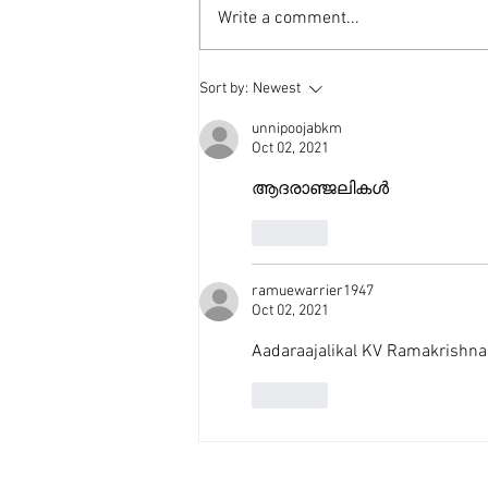
Write a comment...
Sort by:
Newest
unnipoojabkm
Oct 02, 2021
ആദരാഞ്ജലികൾ
Like
ramuewarrier1947
Oct 02, 2021
Aadaraajalikal KV Ramakrishna
Like