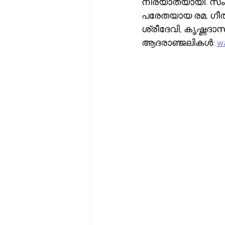
നിര്യാതയായി. സംസ്ക
പരേതയായ രമ, ഗീത
ശ്രീദേവി, കൃഷ്ണദാസ
ആദരാഞ്ജലികൾ: 
wa