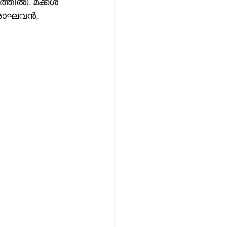
്തിൽ). മക്കൾ 
യരാഘവൻ, 