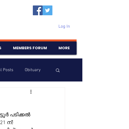
Log In
S
MEMBERS FORUM
MORE
l Posts
Obituary
Samajam
Birthdays
ടൂർ പടിക്കൽ 
1 ന്) 