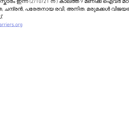
ാരം ഇന്ന് (2/10/21 ന് ) കാലത്ത് 9 മണിക്ക് ഐവർ മഠത
, ചന്ദ്രൻ, പരേതനായ രവി, അനിത. മരുമക്കൾ വിജ
്.
rriers.org