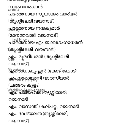
പേരക്കുട്ടി ആകാശ് .
സഹോദരങ്ങൾ:
Events
പരേതനായ സുധാകര വാര്യർ 
Info
(തൃശ്ശിലേരി,വയനാട് )
പരേതനായ നന്ദകുമാർ 
Charity
(മാനന്തവാടി, വയനാട് )
Latest News
പരേതനായ എം.ബാലഗംഗാധരൻ 
(തൃശ്ശിലേരി, വയനാട് )
Talent Corner
എം. മുരളീധരൻ (തൃശ്ശിലേരി, 
Samajam
വയനാട് )
Birthdays
എം.രാധാകൃഷ്ണൻ (കോഴിക്കോട്)
എം.നാരായണി വാരസ്യാർ
Untitled Category
(ചങ്ങരം കുളം)
Wedding Anniversary
എം. പ്രിയംവദ (തൃശ്ശിലേരി, 
വയനാട്)
എം. വാസന്തി (കല്പറ്റ , വയനാട്)
എം. ഭാഗ്യലത (തൃശ്ശിലേരി, 
വയനാട് )