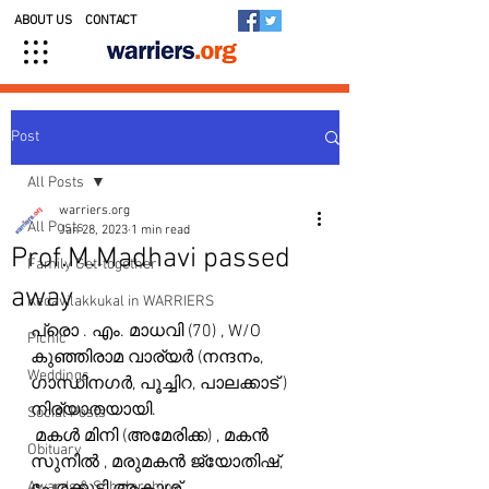
ABOUT US
CONTACT
Post
All Posts
warriers.org
All Posts
Jan 28, 2023
1 min read
Prof.M.Madhavi passed
Family Get-together
away
Kedavilakkukal in WARRIERS
പ്രൊ . എം. മാധവി (70) , W/O 
Picnic
കുഞ്ഞിരാമ വാര്യർ (നന്ദനം, 
Weddings
ഗാന്ധിനഗർ, പൂച്ചിറ, പാലക്കാട്‌ ) 
നിര്യാതയായി.
Social Posts
 മകൾ മിനി (അമേരിക്ക) , മകൻ 
Obituary
സുനിൽ , മരുമകൻ ജ്യോതിഷ്, 
Awards & Scholarships