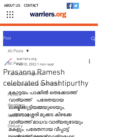
ABOUT US
CONTACT
Post
All Posts
warriers.org
All Posts
Feb 10, 2022
1 min read
Prasanna Ramesh
Family Get-together
celebrated Shashtipurthy
Kedavilakkukal in WARRIERS
കോട്ടയം പാക്കിൽ തെക്കേടത്ത് 
Picnic
വാര്യത്ത്    പരേതയായ  
Weddings
ലക്ഷ്മിക്കുട്ടിയമ്മയുടെയും, 
ചങ്ങനാശ്ശേരി മുക്കട കിഴക്കേ 
Social Posts
വാര്യത്ത് മാധവ വാര്യരുടേയും 
Obituary
മകളും, പരേതനായ വീപ്പാട്ട് 
Awards & Scholarships