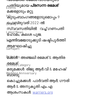
വാര്യത്ത് രമേശ് വാര്യരുടെ 
പത്നിയുമായ 
Events
മക്കളോടും മറ്റു 
Info
കുടുംബാംഗങ്ങളോടുമൊപ്പം 9 
ഫെബ്രുവരി 2022-ൽ 
Charity
സ്വവസതിയിൽ   വച്ച് ഗണപതി 
Latest News
ഹോമം, കലശ പൂജ, 
എന്നിവയോടുക്കൂടി ഷഷ്ടിപൂർത്തി 
Talent Corner
ആഘോഷിച്ചു. 
Samajam
Birthdays
മക്കൾ : അഞ്ജലി രമേശ് & ആതിര 
രമേശ്
Untitled Category
മരുമക്കൾ: രിജു ആർ.വി & മഹേഷ് 
Wedding Anniversary
ബാബു
കൊച്ചുമക്കൾ: പാർവതി ആർ, ഗൗരി 
ആർ & അനുകൃതി എം.എ
ആശംസകൾ: 
warriers.org