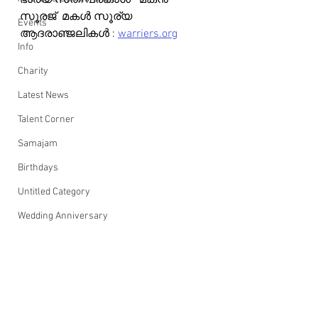
ഭാര്യ സതി പ്രകാശ്   മകൻ 
സൂരജ്  മകൾ സൂര്യ
Events
ആദരാഞ്ജലികൾ : 
warriers.org
Info
Charity
Latest News
Talent Corner
Samajam
Birthdays
Untitled Category
Wedding Anniversary