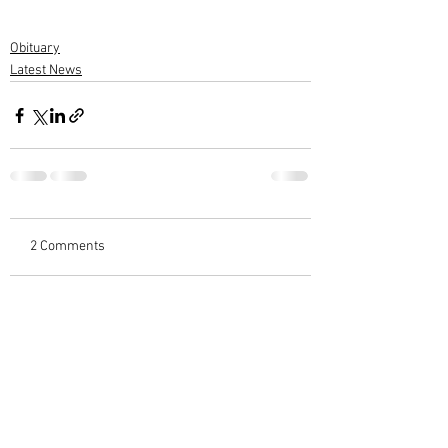
Obituary
Latest News
2 Comments
Write a comment...
Newest
kannan Ananthanarayanan
May 25, 2022