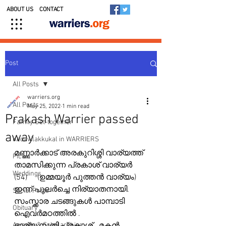
ABOUT US
CONTACT
Post
All Posts
warriers.org
All Posts
May 25, 2022
1 min read
Prakash Warrier passed
Family Get-together
away
Kedavilakkukal in WARRIERS
മണ്ണാർക്കാട് അരകുറിശ്ശി വാര്യത്ത് 
Picnic
താമസിക്കുന്ന പ്രകാശ് വാര്യർ 
Weddings
(54)     (ഉമ്മയൂർ പുത്തൻ വാര്യം)     
ഇന്ന് പുലർച്ചെ നിര്യാതനായി.  
Social Posts
സംസ്ക്കാര ചടങ്ങുകൾ പാമ്പാടി 
Obituary
ഐവർമഠത്തിൽ .
Awards & Scholarships