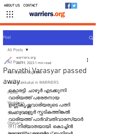
ABOUT US
CONTACT
Post
All Posts
warriers.org
All Posts
Jul 19, 2023
1 min read
Parvathi Varasyar passed
Family Get-together
away
Kedavilakkukal in WARRIERS
കൊരട്ടി: ചാഴൂർ എടക്കുന്നി 
Picnic
വാരിയത്ത് പരേതനായ 
Weddings
ഉണ്ണികൃഷ്ണവാരിയരുടെ പത്നി 
ചെറുവാളൂർ സ്ഫടികത്തിങ്കൽ 
Social Posts
വാരിയത്ത് പാർവ്വതിവാരസ്യാർ 
Obituary
(91) നിര്യാതയായി. കൊച്ചിൻ 
Awards & Scholarships