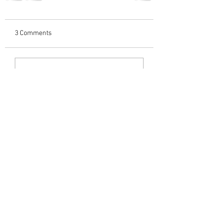
3 Comments
Write a comment...
Newest
Unnikrishna Warrier
Jul 20, 2023
ആദരാഞ്ജലികൾ... 🙏🏻🌹🌹🌹
Like
Narayanan Variar
Jul 19, 2023
🙏🙏ഒരു പിടി പൂക്കൾ അർപ്പിച്ച് 🌹🌹