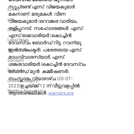
ദേവസ്വം ബോർഡ് ജൂനിയർ 
സൂപ്രണ്ട് എസ്. വിജയകുമാർ 
Events
മകനാണ്. മരുമകൾ: വീണ 
Info
വിജയകുമാർ (ഒറവങ്കര വാരിയം, 
തളിപ്പറമ്പ്). സഹോദരങ്ങൾ: എസ്. 
Charity
എസ്.രാമവാരിയർ (കൊച്ചിൻ 
Latest News
ദേവസ്വം ബോർഡ് റിട്ട. റവന്യൂ 
ഇൻസ്പെക്ടർ), പരേതരായ എസ്. 
Talent Corner
മാധവിവാരസ്യാർ, എസ്. 
Samajam
ശങ്കരവാരിയർ (കൊച്ചിൻ ദേവസ്വം 
Birthdays
ബോർഡ് മുൻ  കമ്മീഷണർ). 
സംസ്കാരം വ്യാഴാഴ്ച (20-07-
Untitled Category
2023)ഉച്ചയ്ക്ക് 12 ന് വീട്ടുവളപ്പിൽ.
Wedding Anniversary
ആദരാഞ്ജലികൾ: 
warriers.org