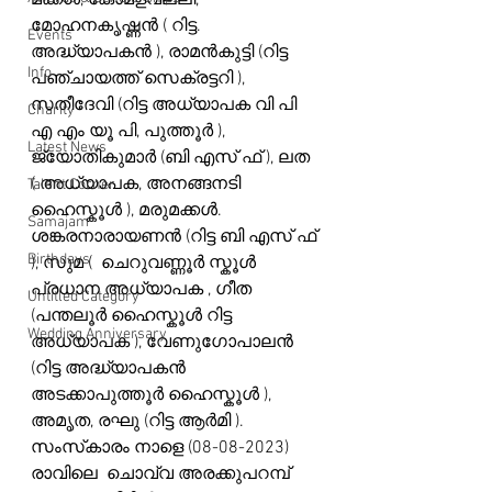
മക്കൾ, കോമളവല്ലി, 
മോഹനകൃഷ്ണൻ ( റിട്ട. 
Events
അദ്ധ്യാപകൻ ), രാമൻകുട്ടി (റിട്ട 
Info
പഞ്ചായത്ത്‌ സെക്രട്ടറി ), 
സതീദേവി (റിട്ട അധ്യാപക വി പി 
Charity
എ എം യൂ പി, പുത്തൂർ ), 
Latest News
ജ്യോതികുമാർ (ബി എസ് ഫ് ), ലത 
( അധ്യാപക, അനങ്ങനടി 
Talent Corner
ഹൈസ്കൂൾ ), മരുമക്കൾ. 
Samajam
ശങ്കരനാരായണൻ (റിട്ട ബി എസ് ഫ് 
Birthdays
), സുമ (  ചെറുവണ്ണൂർ സ്കൂൾ 
പ്രധാന അധ്യാപക , ഗീത 
Untitled Category
(പന്തലൂർ ഹൈസ്കൂൾ റിട്ട 
Wedding Anniversary
അധ്യാപക ), വേണുഗോപാലൻ 
(റിട്ട അദ്ധ്യാപകൻ 
അടക്കാപുത്തൂർ ഹൈസ്കൂൾ ), 
അമൃത, രഘു (റിട്ട ആർമി ).
സംസ്‍കാരം നാളെ (08-08-2023) 
രാവിലെ  ചൊവ്വ അരക്കുപറമ്പ് 