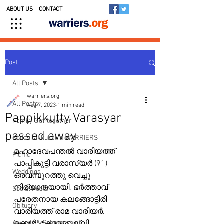
ABOUT US
CONTACT
Post
All Posts
warriers.org
All Posts
Aug 7, 2023
1 min read
Pappikkutty Varasyar
Family Get-together
passed away
Kedavilakkukal in WARRIERS
മഹാദേവപന്തൽ വാരിയത്ത് 
Picnic
പാപ്പികുട്ടി വരാസ്യർ (91) 
Weddings
ഒരവമ്പുറത്തു വെച്ചു 
നിര്യാതയായി. ഭർത്താവ് 
Social Posts
പരേതനായ കലങ്ങോട്ടിരി 
Obituary
വാരിയത്ത് രാമ വാരിയർ.
Awards & Scholarships