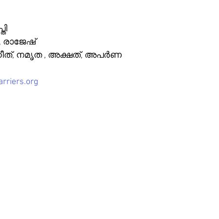
തി 
, രാജേഷ് 
ീത്, നമൃത , അക്ഷത്, അപർണ
rriers.org