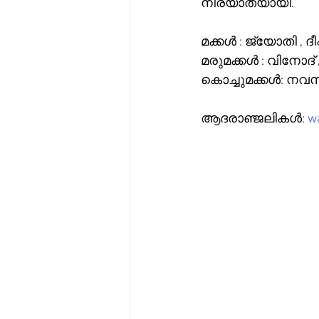
നിര്യാതയായി.
മക്കൾ : ജ്യോതി , ദീപ്
മരുമക്കൾ : വിനോദ് 
കൊച്ചുമക്കൾ: നവന
ആദരാഞ്ജലികൾ: 
wa