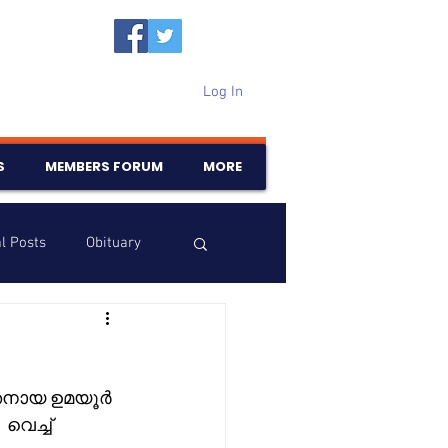
Log In
S
MEMBERS FORUM
MORE
l Posts
Obituary
Samajam
Birthdays
രേതനായ ഉമയൂർ 
െച്ച് 