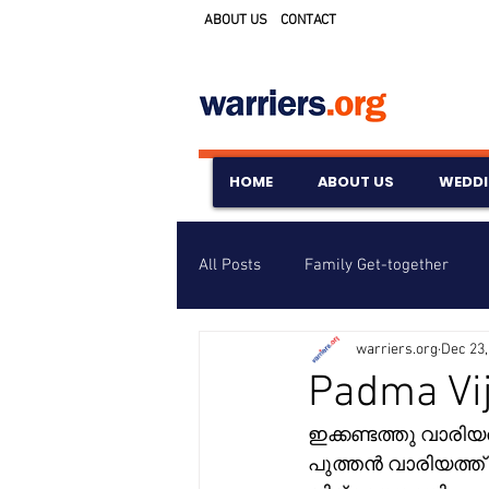
ABOUT US
CONTACT
HOME
ABOUT US
WEDD
All Posts
Family Get-together
warriers.org
Dec 23,
Awards & Scholarships
Event
Padma Vi
ഇക്കണ്ടത്തു വാരിയ
Untitled Category
Wedding A
പുത്തൻ വാരിയത്ത് 