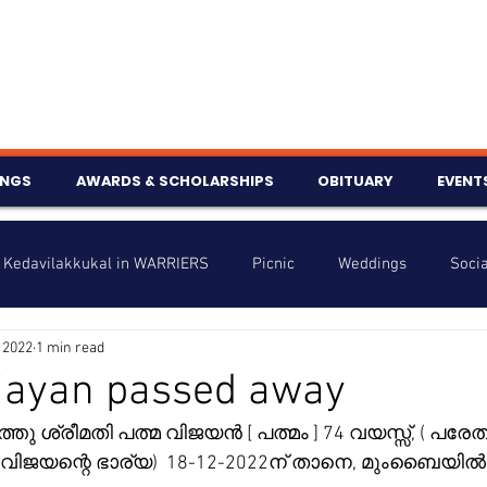
INGS
AWARDS & SCHOLARSHIPS
OBITUARY
EVENT
Kedavilakkukal in WARRIERS
Picnic
Weddings
Socia
 2022
1 min read
s
Info
Charity
Latest News
Talent Corner
jayan passed away
ത്തു ശ്രീമതി പത്മ വിജയൻ [ പത്മം ] 74 വയസ്സ്, ( പ
nniversary
വിജയന്റെ ഭാര്യ)  18-12-2022ന് താനെ, മുംബൈയിൽ  വ