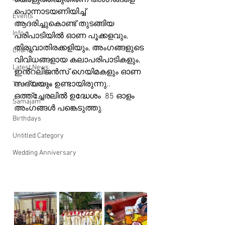
കൊളുത്തി,മുതിർന്ന അംഗങ്ങളെ 
പൊന്നാടയണിയിച്ച് 
Events
ആദരിച്ചുകൊണ്ട് തുടങ്ങിയ 
Info
പരിപാടിയിൽ ഓണ പൂക്കളവും, 
തിരുവാതിരക്കളിയും, അംഗങ്ങളുടെ 
Charity
വിവിധങ്ങളായ കലാപരിപാടികളും, 
Latest News
ഇൻ്റലിജൻസ് ഗെയിമകളും ഓണ 
സദ്യയും ഉണ്ടായിരുന്നു.. 
Talent Corner
ഒത്ത്ച്ചേരലിൽ ഉദ്ധേശം  85 ഓളം 
Samajam
അംഗങ്ങൾ പങ്കെടുത്തു.
Birthdays
Untitled Category
Wedding Anniversary