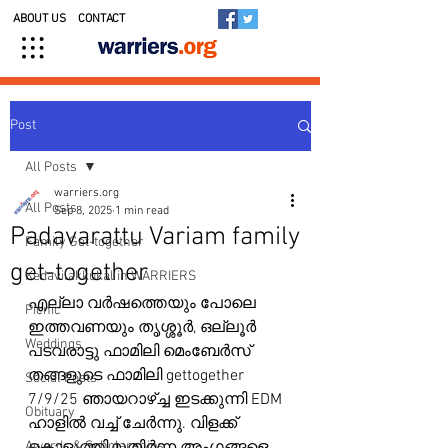
ABOUT US
CONTACT
Post
All Posts
warriers.org
All Posts
Sep 8, 2025
1 min read
Padavarattu Variam family
Family Get-together
get-together
Kedavilakkukal in WARRIERS
എല്ലാ വർഷത്തെയും പോലെ 
Picnic
ഇത്തവണയും തൃശ്ശൂർ, ഒല്ലൂർ 
Weddings
പടവരാട്ടു ഫാമിലി മെംബേർസ് 
തങ്ങളുടെ ഫാമിലി gettogether 
Social Posts
7/9/25 ഞായറാഴ്ച്ച ഇടക്കുന്നി EDM 
Obituary
ഹാളിൽ വച്ച് ചേർന്നു. വിളക്ക് 
Awards & Scholarships