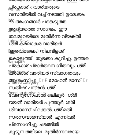
രീതിയിൽ ആൽപ്പാറയിൽ ഉള്ള  ശ്രീ 
പ്രകാശ് k വാര്യരുടെ  
Events
വസതിയിൽ വച്ച് നടത്തി, ഉദ്ധേയം 
Info
96 അംഗങ്ങൾ പങ്കെടുത്ത 
ആദ്യത്തെ സoഗമം,  ഈ 
Charity
തലമുറയിലെ മുതിർന്ന വ്യക്തി 
Latest News
ശ്രീ കമലാകര വാരിയർ 
(ഇരവിമഗലം) നിലവിളക്ക് 
Talent Corner
കൊളുത്തി  തുടക്കo കുറിച്ചു. ഉത്തര 
Samajam
പ്രകാശ് പ്രാർത്ഥന ഗീതവും, ശ്രീ 
Birthdays
പ്രകാശ് വാരിയർ സ്വാഗതവും 
ആശംസിച്ചു, Dr E മോഹൻ ദാസ്, Dr 
Untitled Category
സതീഷ് ചന്ദ്രൻ, ശ്രീ 
Wedding Anniversary
വേണുഗോപാൽ ഒല്ലൂർ , ശ്രീ 
ജയൻ വാരിയർ പുത്തൂർ, ശ്രീ 
ശിവദാസ് ചിറക്കൽ, ശ്രീമതി 
സരസവാരസ്യാർ  എന്നിവർ 
പ്രസoഗിച്ചു, ചടങ്ങിൽ 
കുടുമ്പത്തിലെ  മുതിർന്നവരായ 