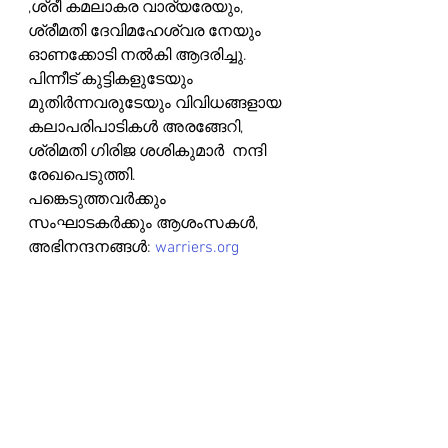
,ശ്രീ കമലാകര വാര്യരേയും, 
ശ്രീമതി ദേവിമഹേശ്വര നേയും  
ഓണക്കോടി നൽകി ആദരിച്ചു. 
പിന്നീട് കുട്ടികളുടേയും 
മുതിർന്നവരുടേയും വിവിധങ്ങളായ 
കലാപരിപാടികൾ അരങ്ങേറി, 
ശ്രിമതി ഗിരിജ ശശികുമാർ  നന്ദി 
രേഖപെടുത്തി.
പങ്കെടുത്തവർക്കും 
സംഘാടകർക്കും ആശംസകൾ, 
അഭിനന്ദനങ്ങൾ: 
warriers.org