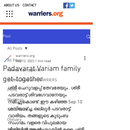
ABOUT US
CONTACT
Post
All Posts
warriers.org
All Posts
Sep 12, 2022
1 min read
Padavarat Variam family
Family Get-together
get-together
Kedavilakkukal in WARRIERS
ശ്രീ ചെറുവളപ്പ് തേവരേയും , ശ്രീ 
Picnic
പടവരാട്ട് ശിവഭഗവാനേയും 
Weddings
നമിച്ചുകൊണ്ട് ,ഈ കഴിഞ്ഞ Sep 10 
ശനിയാഴ്ച്ച, ഒല്ലൂർ പടവരാട്ട് 
Social Posts
വാരിയം, തങ്ങളുടെ കുടുംബ 
Obituary
സംഗമം വളരെ വിപുലമായ 
Awards & Scholarships