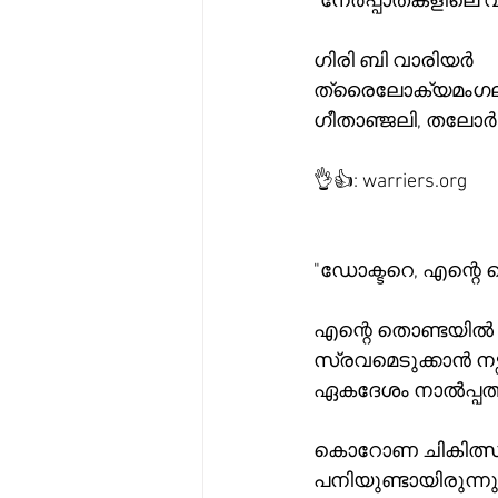
*നേർപ്പാതകളിലെ
ഗിരി ബി വാരിയർ 
ത്രൈലോക്യമംഗലം
ഗീതാഞ്ജലി, തലോർ
👌👍: warriers.org
"ഡോക്ടറെ, എന്റെ കൊ
എന്റെ തൊണ്ടയിൽ നിന്ന
സ്രവമെടുക്കാൻ നഴ്
ഏകദേശം നാൽപ്പത്തി
കൊറോണ ചികിത്സക്ക്
പനിയുണ്ടായിരുന്നു