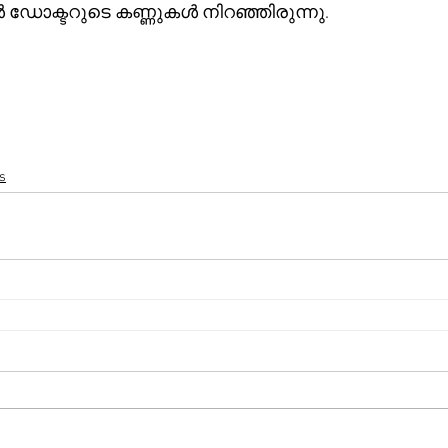
ഡോക്ടറുടെ കണ്ണുകൾ നിറഞ്ഞിരുന്നു.   
s