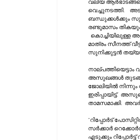
വലിയ ആർഭാടങ്ങളൊ
വെച്ചുനടത്തി.   
ബന്ധുക്കൾക്കും സു
രണ്ടുമാസം തികയും
  കൊച്ചിയിലുള്ള അ
മാത്രം സീനത്ത് വീട
സുനിക്കുട്ടൻ തയ്യ
നാല്പത്തിയെട്ടാ
അസുഖങ്ങൾ തുടങ്ങി.
ജോലിയിൽ നിന്നും വള
ഇരിപ്പായിട്ട്.  അ
താമസമാക്കി.  അവർക്ക
"റിപ്പോർട് പോസിറ്റ
സർക്കാർ റെക്കോർഡ് 
എടുക്കും റിപ്പോർട്