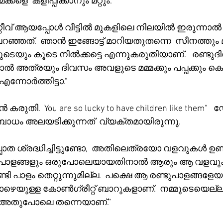
്കളെ  കളിപ്പിക്കാനും മറ്റും.  
് ആയപ്പോൾ വീട്ടിൽ മുകളിലെ നിലയിൽ ഇരുന്നാൽ 
ഞ്ഞത്.  ഞാൻ ഇങ്ങോട്ട് മാറിയതുതന്നെ  സീനത്തും മ
ുടെയും കൂടെ നിൽക്കട്ടെ എന്നുകരുതിയാണ്.   രണ്ടുദ
ൽ അത്രയും ദിവസം അവളുടെ മമ്മക്കും പപ്പക്കും കൊച
ന്നോർത്തിട്ടാ."
ുതി.  You are so lucky to have children like them"  
ോധം അലയടിക്കുന്നത്  വ്യക്തമായിരുന്നു. 
്പാത ശ്രദ്ധിച്ചിട്ടുണ്ടോ,  അതിലെത്രയോ വളവുകൾ ഉണ്
ുപാളങ്ങളും ഒരുപോലെയായതിനാൽ ആരും ആ വളവു
ടി പാളം തെറ്റുന്നുമില്ല.  പക്ഷെ ആ രണ്ടുപാളങ്ങളേയു
് താഴെയുള്ള കോൺഗ്രീറ്റ് ബാറുകളാണ്.  നമ്മുടെയെല്ല
 അതുപോലെ തന്നെയാണ്.” 