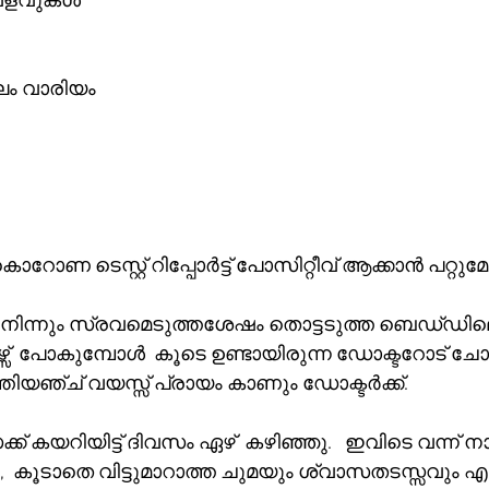
 വളവുകൾ*
 വാരിയം 
 
റോണ ടെസ്റ്റ് റിപ്പോർട്ട് പോസിറ്റീവ് ആക്കാൻ പറ്റുമോ
ും സ്രവമെടുത്തശേഷം തൊട്ടടുത്ത ബെഡ്‌ഡിലെ രോഗിയുടെ 
സ്  പോകുമ്പോൾ  കൂടെ ഉണ്ടായിരുന്ന ഡോക്ടറോട് ചോദിച
യഞ്ച് വയസ്സ് പ്രായം കാണും ഡോക്ടർക്ക്.     
 കയറിയിട്ട് ദിവസം ഏഴ്  കഴിഞ്ഞു.   ഇവിടെ വന്ന് 
,  കൂടാതെ വിട്ടുമാറാത്ത ചുമയും ശ്വാസതടസ്സവും എല