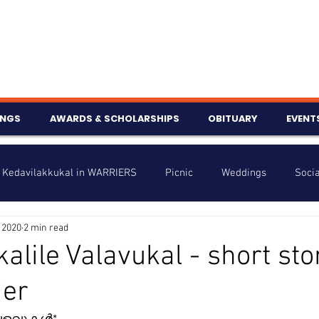
INGS
AWARDS & SCHOLARSHIPS
OBITUARY
EVENT
Kedavilakkukal in WARRIERS
Picnic
Weddings
Socia
 2020
2 min read
s
Info
Charity
Latest News
Talent Corner
alile Valavukal - short sto
ier
nniversary