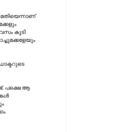
മതിയെന്നാണ് 
ക്കളും 
ിവസം കൂടി 
്ചുമക്കളേയും 
 ഡോക്ടറുടെ 
ട്, പക്ഷെ ആ 
കൾ  
ം  
ാം 