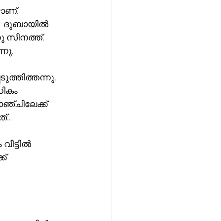
ണ്. 
.  ദുബായിൽ 
 സീനത്ത്. 
നു. 
ത്തിത്തന്നു. 
ികം 
ാഞ്ചിലേക്ക് 
്..
വീട്ടിൽ 
് 