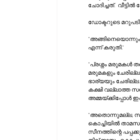
ചോദിച്ചത്.  വീട്ടിൽ
ഡോക്ടറുടെ മറുപടി 
"അങ്ങിനെയൊന്നും 
എന്ന് കരുതി."
"പ്രശ്നം മരുമകൾ ത
മരുമകളും ചേരില്ല. 
ഭാര്യയും ചേരില്
കക്ഷി വല്ലാത്ത സ
അമ്മയ്ക്കിപ്പോൾ ഇ
"അതൊന്നുമല്ല, സീ
കൊച്ചിയിൽ താമസമുണ്
സീനത്തിന്റെ പപ്പക