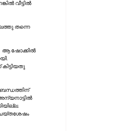
്കിൽ വീട്ടിൽ 
ലത്തു തന്നെ 
.   ആ ഷോക്കിൽ 
ി.   
കിട്ടിയതു 
ർബന്ധത്തിന്  
അന്യനാട്ടിൽ 
യില്ല.  