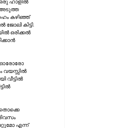
ഒരു ഹാളിൽ 
 അടുത്ത 
ാഹം കഴിഞ്ഞ് 
ജോലി കിട്ടി. 
യിൽ ഒരിക്കൽ 
ിക്കാൻ 
െ  ഓരോരോ 
ാം വയസ്സിൽ 
ി വീട്ടിൽ 
്ടിൽ 
അതൊക്കെ 
 ദിവസം 
്റുമോ എന്ന് 