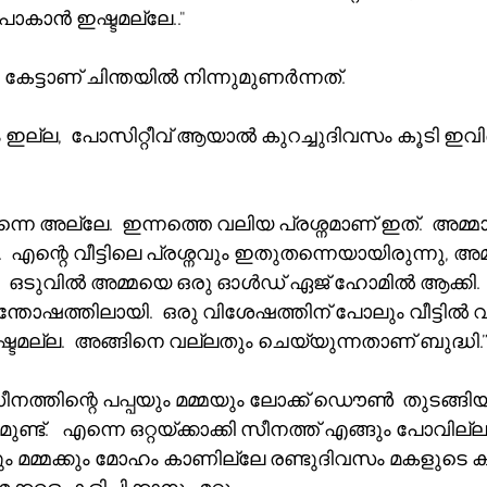
 പോകാൻ ഇഷ്ടമല്ലേ.."  
കേട്ടാണ് ചിന്തയിൽ നിന്നുമുണർന്നത്.  
ഇല്ല,  പോസിറ്റീവ് ആയാൽ കുറച്ചുദിവസം കൂടി ഇവ
ന്നെ അല്ലേ.  ഇന്നത്തെ വലിയ പ്രശ്നമാണ് ഇത്.  അമ്മ
 എന്റെ വീട്ടിലെ പ്രശ്നവും ഇതുതന്നെയായിരുന്നു, അമ
ല.  ഒടുവിൽ അമ്മയെ ഒരു ഓൾഡ് ഏജ് ഹോമിൽ ആക്കി
ന്തോഷത്തിലായി.  ഒരു വിശേഷത്തിന് പോലും വീട്ടിൽ 
ഷ്ടമല്ല.  അങ്ങിനെ വല്ലതും ചെയ്യുന്നതാണ് ബുദ്ധി.”
നത്തിന്റെ പപ്പയും മമ്മയും ലോക്ക് ഡൌൺ  തുടങ്ങി
ട്.   എന്നെ ഒറ്റയ്ക്കാക്കി സീനത്ത് എങ്ങും പോവില്ല. 
്കും മമ്മക്കും മോഹം കാണില്ലേ രണ്ടുദിവസം മകളുടെ 