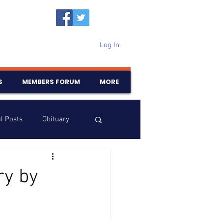
Log In
S
MEMBERS FORUM
MORE
l Posts
Obituary
Samajam
Birthdays
ry by