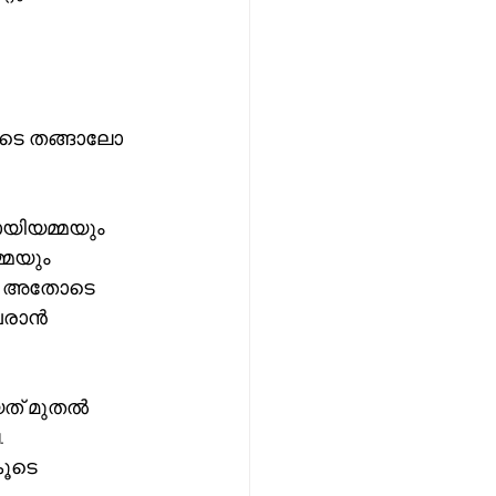
ിടെ തങ്ങാലോ 
ായിയമ്മയും 
്മയും 
.  അതോടെ 
വരാൻ 
 
യത് മുതൽ 
  
കൂടെ 