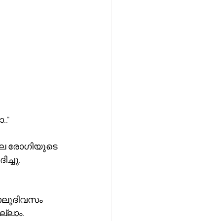
.."
്ചു.  
നാലുദിവസം 
്ലാം.  