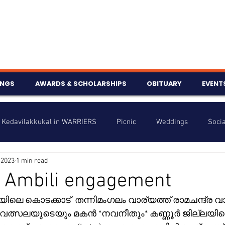
INGS
AWARDS & SCHOLARSHIPS
OBITUARY
EVENT
Kedavilakkukal in WARRIERS
Picnic
Weddings
Socia
 2023
1 min read
s
Info
Charity
Latest News
Talent Corner
- Ambili engagement
ലെ കൊടക്കാട്  തന്നിമംഗലം വാര്യത്ത് രാമചന്ദ്ര വ
nniversary
വത്സലയുടെയും മകൻ *നവനീതും* കണ്ണൂര്‍ ജില്ലയിലെ 