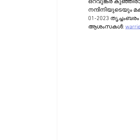
ഒറവുങ്കര കുഞ്ഞിര
നന്ദിനിയുടെയും മ
01-2023 തൃച്ചംബരം
ആശംസകൾ: 
warrie