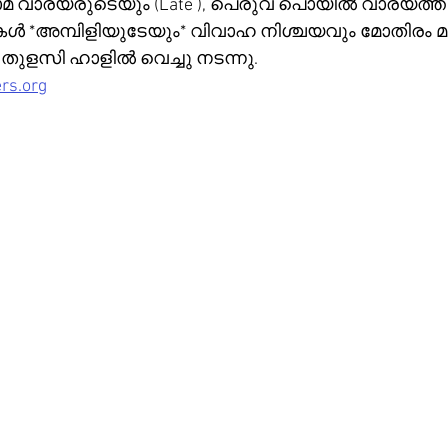
ാമ വാര്യരുടെയും (Late ), പെരുവ പൊയിൽ വാര്യത്ത്
കൾ *അമ്പിളിയുടേയും* വിവാഹ നിശ്ചയവും മോതിരം മാറ
 തുളസി ഹാളിൽ വെച്ചു നടന്നു.
rs.org