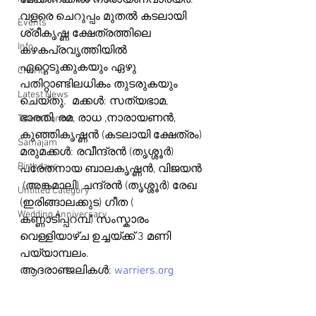
മേക്കണക്കിൽ നാരായണവാര്യർ. 
വളരെ ചെറുപ്പം മുതൽ കടലായി 
Events
ശ്രീകൃഷ്ണ ക്ഷേത്രത്തിലെ 
Info
കഴകപ്രവൃത്തിയിൽ 
ഏറ്റെടുക്കുകയും ഏഴു 
Charity
പതിറ്റാണ്ടിലധികം തുടരുകയും 
Latest News
ചെയ്തു.  മക്കൾ: സത്യഭാമ, 
ഭാരതി, രമ, രാധ ,നാരായണൻ, 
Talent Corner
കുഞ്ഞികൃഷ്ണൻ (കടലായി ക്ഷേത്രം) 
Samajam
മരുമക്കൾ: രവീന്ദ്രൻ (തൃശ്ശൂർ) 
Birthdays
പരേതനായ ബാലകൃഷ്ണൻ, വിജയൻ 
 (അങ്കമാലി) ചന്ദ്രൻ (തൃശ്ശൂർ) രേഖ 
Untitled Category
(ഇരിങ്ങാലക്കുട) ഗീത ( 
Wedding Anniversary
കണ്ണാടിപ്പറമ്പ്) സംസ്കാരം 
വെള്ളിയാഴ്ച ഉച്ചയ്ക്ക് 3 മണി 
പയ്യാമ്പലം.
ആദരാഞ്ജലികൾ: 
warriers.org