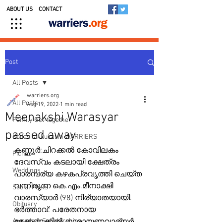
ABOUT US
CONTACT
Post
All Posts
warriers.org
All Posts
Aug 19, 2022
1 min read
Meenakshi Warasyar
Family Get-together
passed away
Kedavilakkukal in WARRIERS
കണ്ണൂർ:ചിറക്കൽ കോവിലകം 
Picnic
ദേവസ്വം കടലായി ക്ഷേത്രം 
Weddings
പാരമ്പര്യ കഴകപ്രവൃത്തി ചെയ്ത 
വന്നിരുന്ന കെ.എം.മീനാക്ഷി 
Social Posts
വാരസ്യാർ (98) നിര്യാതയായി. 
Obituary
ഭർത്താവ്: പരേതനായ 
Awards & Scholarships