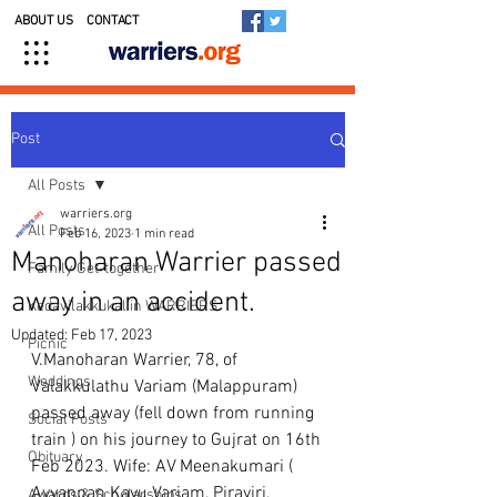
ABOUT US
CONTACT
Post
All Posts
warriers.org
All Posts
Feb 16, 2023
1 min read
Manoharan Warrier passed
Family Get-together
away in an accident.
Kedavilakkukal in WARRIERS
Updated:
Feb 17, 2023
Picnic
V.Manoharan Warrier, 78, of 
Weddings
Valakkulathu Variam (Malappuram) 
passed away (fell down from running 
Social Posts
train ) on his journey to Gujrat on 16th 
Obituary
Feb 2023. Wife: AV Meenakumari ( 
Ayyappan Kavu Variam, Pirayiri, 
Awards & Scholarships