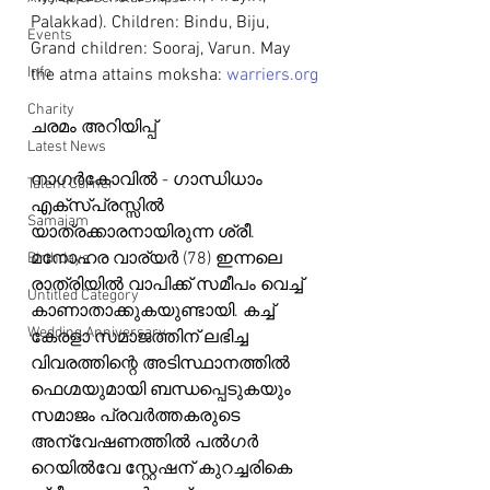
Palakkad). Children: Bindu, Biju, 
Events
Grand children: Sooraj, Varun. May 
Info
the atma attains moksha: 
warriers.org
Charity
ചരമം അറിയിപ്പ്
Latest News
നാഗർകോവിൽ - ഗാന്ധിധാം 
Talent Corner
എക്സ്പ്രസ്സിൽ 
Samajam
യാത്രക്കാരനായിരുന്ന ശ്രീ. 
മനോഹര വാര്യർ (78) ഇന്നലെ 
Birthdays
രാത്രിയിൽ വാപിക്ക് സമീപം വെച്ച് 
Untitled Category
കാണാതാക്കുകയുണ്ടായി. കച്ച് 
Wedding Anniversary
കേരളാ സമാജത്തിന് ലഭിച്ച 
വിവരത്തിന്റെ അടിസ്ഥാനത്തിൽ 
ഫെഗ്മയുമായി ബന്ധപ്പെടുകയും  
സമാജം പ്രവർത്തകരുടെ 
അന്വേഷണത്തിൽ പൽഗർ 
റെയിൽവേ സ്റ്റേഷന് കുറച്ചരികെ 