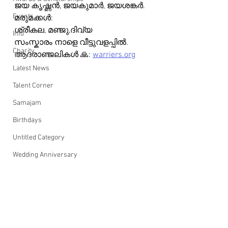
ജയ കൃഷ്ണൻ, ജയകുമാർ, ജയശങ്കർ.
Events
മരുമക്കൾ:
ശ്രീകല, മഞ്ജു,ദിവ്യ
Info
സംസ്കാരം നാളെ വീട്ടുവളപ്പിൽ.
Charity
ആദരാഞ്ജലികൾ 🙏: 
warriers.org
Latest News
Talent Corner
Samajam
Birthdays
Untitled Category
Wedding Anniversary