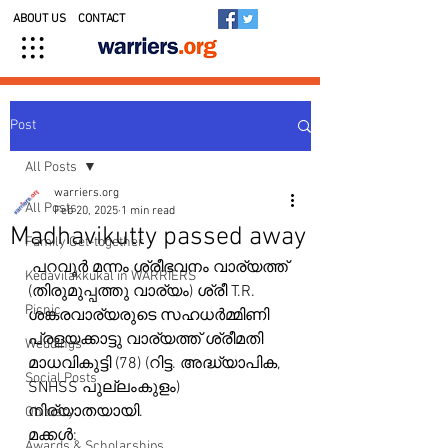
ABOUT US
CONTACT
Post
All Posts
warriers.org
All Posts
Feb 20, 2025
1 min read
Madhavikutty passed away
Family Get-together
 പറവൂർ മന്നം ശ്രീഭവനം വാര്യത്ത് 
Kedavilakkukal in WARRIERS
(തിരുമുപ്പത്തു വാര്യം) ശ്രീ T.R. 
Picnic
ശങ്കരവാര്യരുടെ സഹധർമ്മിണി 
പ്രളയക്കാട്ടു വാര്യത്ത് ശ്രീമതി 
Weddings
മാധവികുട്ടി (78) (റിട്ട. അദ്ധ്യാപിക, 
Social Posts
SNHSS പുല്ലംകുളം) 
നിര്യാതയായി.
Obituary
മക്കൾ:
Awards & Scholarships