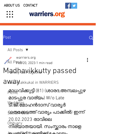
ABOUT US
CONTACT
Post
All Posts
warriers.org
All Posts
Feb 20, 2023
1 min read
Madhavikkutty passed
Family Get-together
away
Kedavilakkukal in WARRIERS
മാധവിക്കുട്ടി (81) (ശാരദ,അമ്പലപ്പുഴ 
Picnic
മാടപ്പുര വാര്യം) W/o Late 
Weddings
ടി.ജി.മോഹൻദാസ് വാരൃർ 
(തെക്കേടത്ത് വാരൃം പാക്കിൽ) ഇന്ന്  
Social Posts
20.02.2023 രാവിലെ 
Obituary
നിര്യാതയായി. സംസ്ക്കാരം നാളെ 
Awards & Scholarships