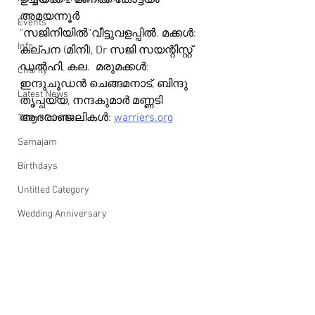
ഉച്ചയ്ക്ക് 2 മണിക്ക് കോട്ടയം 
അമയന്നൂർ 
Events
"സജിനിയിൽ"വീട്ടുവളപ്പിൽ. മക്കൾ: 
Info
കല്പന (മിനി), Dr സജി സയന്റിസ്റ്റ് 
ഡൽഹി, കല.  മരുമക്കൾ: 
Charity
ഇന്ദുചൂഡൻ ചെങ്ങമനാട്, ബിന്ദു 
Latest News
തൃപ്പയ്യ, നന്ദകുമാർ മണ്ണടി
ആദരാഞ്ജലികൾ: 
warriers.org
Talent Corner
Samajam
Birthdays
Untitled Category
Wedding Anniversary