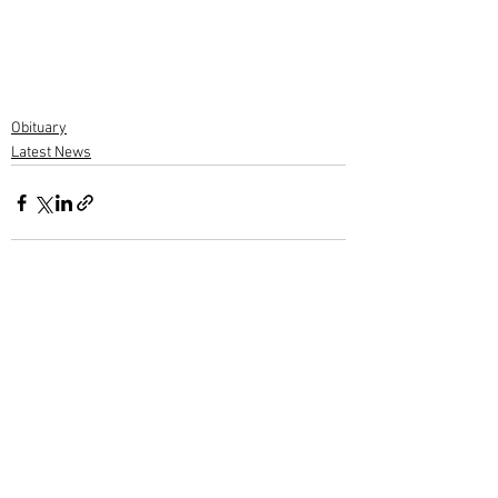
Obituary
Latest News
1 Comment
Write a comment...