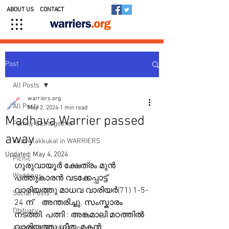
ABOUT US
CONTACT
Post
All Posts
warriers.org
All Posts
May 2, 2024
1 min read
Madhava Warrier passed
Family Get-together
away
Kedavilakkukal in WARRIERS
Updated:
May 4, 2024
Picnic
ഗുരുവായൂർ ക്ഷേത്രം മുൻ 
Weddings
പത്തുകാരൻ വടക്കേപ്പാട്ട് 
വാരിയത്തു മാധവ വാരിയർ(71) 1-5-
Social Posts
24 ന്    അന്തരിച്ചു. സംസ്കാരം 
Obituary
നടത്തി. പത്നി : അങ്കമാലി മഠത്തിൽ 
വാരിയത്തു ഗീത. മകൻ:  
Awards & Scholarships