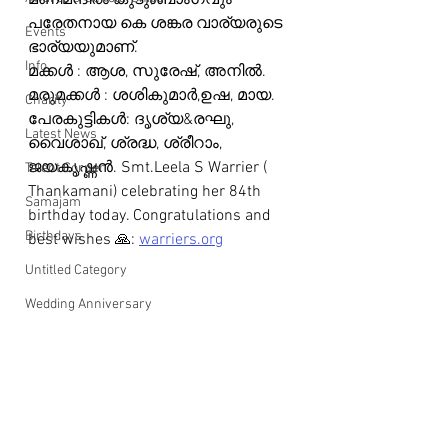
മണിമന്ദിരം കുടുംബാംഗവും 
പരേതനായ കെ ശങ്കര വാര്യരുടെ 
Events
ഭാര്യയുമാണ്.
Info
മക്കൾ : ആശ, സുരേഷ്, അനിൽ. 
മരുമക്കൾ : ശശികുമാർ,ഉഷ, മായ. 
Charity
പേരകുട്ടികൾ: ദൃശ്യ&രഘു, 
Latest News
വൈശാഖ്, ശ്രദ്ധ, ശ്രീറാം, 
ജയകൃഷ്ണൻ. Smt.Leela S Warrier ( 
Talent Corner
Thankamani) celebrating her 84th 
Samajam
birthday today. Congratulations and 
Birthdays
best wishes 🙏: 
warriers.org
Untitled Category
Wedding Anniversary