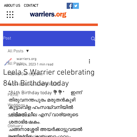
ABOUT US
CONTACT
Post
All Posts
warriers.org
All Posts
Jan 24, 2023
1 min read
Leela S Warrier celebrating
Family Get-together
84th Birthday today
Kedavilakkukal in WARRIERS
*84th Birthday today 💐💐*     ഇന്ന് 
Picnic
തിരുവനന്തപുരം മരുതൻകുഴി 
Weddings
കൂട്ടാംവിള ഹംസദ്ധ്വനിയിൽ 
ശ്രീമതി ലീല എസ് വാര്യരുടെ 
Social Posts
ശതാഭിഷേകം.
Obituary
ചങ്ങനാശ്ശേരി അയർക്കാട്ടുവയൽ 
Awards & Scholarships