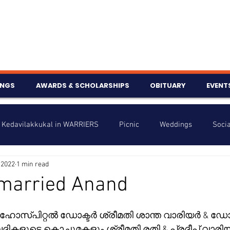
INGS
AWARDS & SCHOLARSHIPS
OBITUARY
EVENT
Kedavilakkukal in WARRIERS
Picnic
Weddings
Socia
 2022
1 min read
s
Info
Charity
Latest News
Talent Corner
married Anand
nniversary
 ഹോസ്പിറ്റൽ ഡോക്ടർ ശ്രീമതി ശാന്ത വാരിയർ & ഡോക
ികളുടെ കൊച്ചുമകളും ശ്രീമതി രതി & പ്രദീപ് വാരി