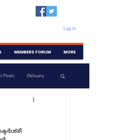
Log In
S
MEMBERS FORUM
MORE
l Posts
Obituary
Samajam
Birthdays
്ടർശ്രീ 
യർ 