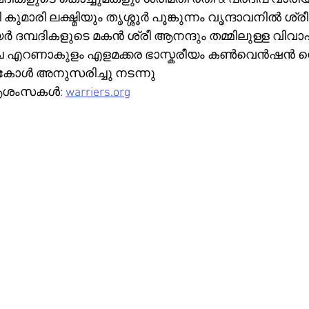
 കുമാരി ലക്ഷ്മിയും തൃശ്ശൂർ പൂങ്കുന്നം വൃന്ദാവനിൽ ശ്ര
 ദമ്പദികളുടെ മകൻ ശ്രീ ആനന്ദും തമ്മിലുള്ള വിവാഹ
്ച എറണാകുളം എളമക്കര ഭാസ്കരീയം കൺവെൻഷൻ സെന
കോൾ അനുസരിച്ചു നടന്നു
 ആശംസകൾ: 
warriers.org