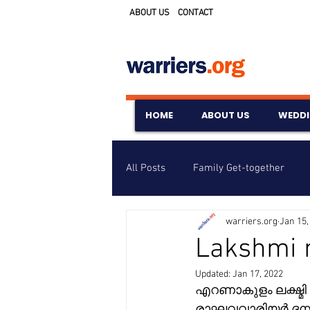
ABOUT US
CONTACT
HOME
ABOUT US
WEDD
All Posts
Family Get-together
warriers.org
Jan 15,
Awards & Scholarships
Event
Lakshmi 
Updated:
Jan 17, 2022
Untitled Category
Wedding A
എറണാകുളം ലക്ഷ്മി
രാഘവവാരിയർ ദമ്പദ