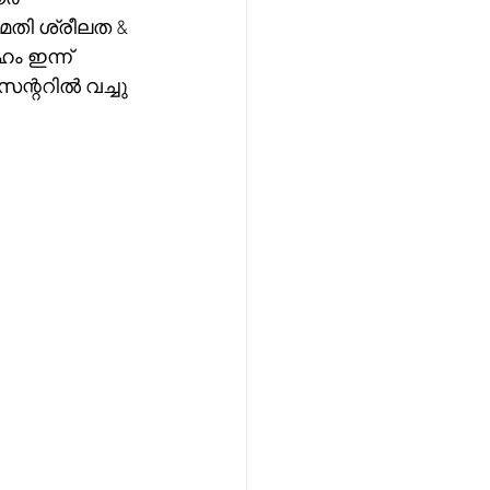
ീമതി ശ്രീലത & 
ം ഇന്ന് 
്ററിൽ വച്ചു 