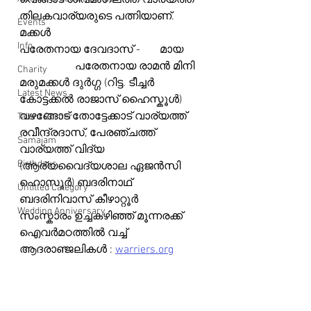
വെങ്ങാട് ശിവമംഗലത്ത് വാര്യത്ത് 
തിലകവാര്യരുടെ പത്നിയാണ്. 
Events
മക്കൾ 
Info
പരേതനായ ദേവദാസ് -       മായ       
                    പരേതനായ രാമൻ മിനി 
Charity
മരുമക്കൾ ദുർഗ്ഗ (റിട്ട. ടീച്ചർ 
Latest News
കോട്ടക്കൽ രാജാസ് ഹൈസ്കൂൾ) 
വഴങ്ങോട് തോട്ടേക്കാട് വാര്യത്ത് 
Talent Corner
രവീന്ദ്രദാസ്, പേരഞ്ചത്ത് 
Samajam
വാര്യത്ത് വിദ്യ 
Birthdays
(ആര്യവൈദ്യശാല ഏജൻസി 
ഹൊസൂർ) ബദരിനാഥ് 
Untitled Category
ബദരിനിവാസ് കീഴാറ്റൂർ
Wedding Anniversary
സംസ്കാരം ഉച്ചകഴിഞ്ഞ് മൂന്നരക്ക് 
ഐവർമഠത്തിൽ വച്ച്
ആദരാഞ്ജലികൾ : 
warriers.org