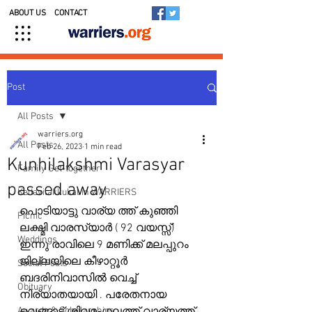
ABOUT US
CONTACT
Post
All Posts
warriers.org
All Posts
Feb 26, 2023
1 min read
Kunhilakshmi Varasyar
Family Get-together
passed away
Kedavilakkukal in WARRIERS
പൊടിയാട്ടു വാര്യ ത്ത് കുഞ്ഞി 
Picnic
ലക്ഷ്മി വാരസ്യാർ ( 92 വയസ്സ്) 
Weddings
ഇന്നു രാവിലെ 9 മണിക്ക് മലപ്പുറം 
ജില്ലയിലെ കീഴാറ്റൂർ 
Social Posts
ബദരിനിവാസിൽ വെച്ച് 
Obituary
നിര്യാതയായി . പരേതനായ 
Awards & Scholarships