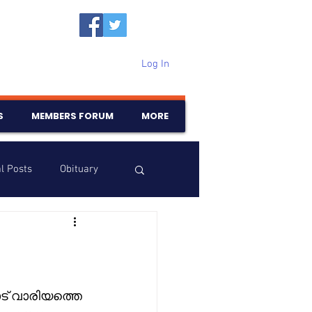
Log In
S
MEMBERS FORUM
MORE
l Posts
Obituary
Samajam
Birthdays
് വാരിയത്തെ 