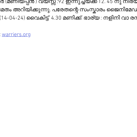
ർ (മണിയപ്പൻ ) വയസ്സ് :92 ഇന്നുച്ചയ്ക്ക് 12. 45 നു ന
ം അറിയിക്കുന്നു. പരേതന്റെ സംസ്കാരം ജൈനിമേഡ് 
14-04-24) വൈകിട്ട്  4.30 മണിക്ക്. ഭാര്യ : നളിനി വാ 
 
warriers.org