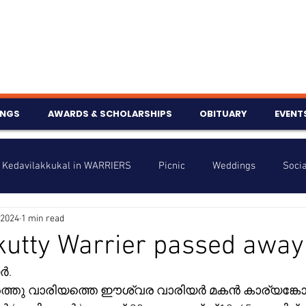
INGS
AWARDS & SCHOLARSHIPS
OBITUARY
EVENT
Kedavilakkukal in WARRIERS
Picnic
Weddings
Socia
 2024
1 min read
s
Info
Charity
Latest News
Talent Corner
kutty Warrier passed away
ർ.
nniversary
ത്തു വാരിയത്തെ ഈശ്വര വാരിയർ മകൻ കാര്യങ്കോട