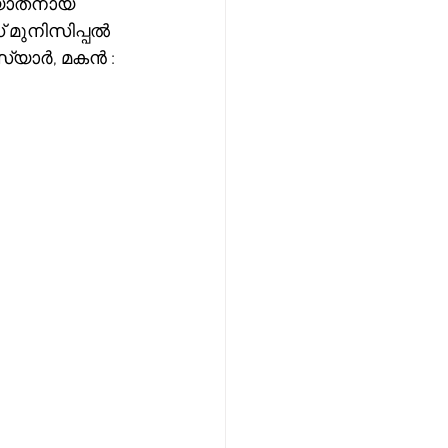
ിര്യാതനായ 
മുനിസിപ്പൽ 
രസ്യാർ, മകൻ : 