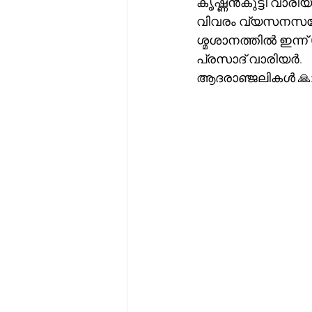
കൃഷ്ണൻകുട്ടി വാരിയ
വിവരം വ്യസനസമേത
ശ്മശാനത്തിൽ ഇന്ന് (
പ്രസാദ് വാരിയർ.
ആദരാഞ്ജലികൾ 🙏: