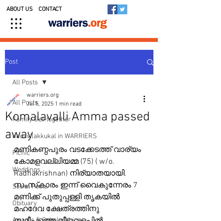
ABOUT US
CONTACT
Post
All Posts
warriers.org
All Posts
Jul 5, 2025
1 min read
Komalavalli Amma passed
Family Get-together
away
Kedavilakkukal in WARRIERS
മണികണ്ഠപുരം വടക്കേടത്ത്‌ വാര്യം 
Picnic
കോമളവല്ലിയമ്മ (75) ( w/o. 
Weddings
Radhakrishnan) നിര്യാതയായി. 
സംസ്‍കാരം ഇന്ന് വൈകുന്നേരം 7 
Social Posts
മണിക്ക് പുതുപ്പള്ളി തൃകയിൽ 
Obituary
മഹദേവ ക്ഷേത്രത്തിനു 
Awards & Scholarships