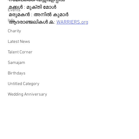
സമീപത്തെ വീട്ടുവളപ്പിൽ 
മക്കൾ : മുക്തി മോൾ 
Events
മരുമകൻ : അനിൽ കുമാർ
Info
ആദരാഞ്ജലികൾ 🙏: 
WARRIERS.org
Charity
Latest News
Talent Corner
Samajam
Birthdays
Untitled Category
Wedding Anniversary