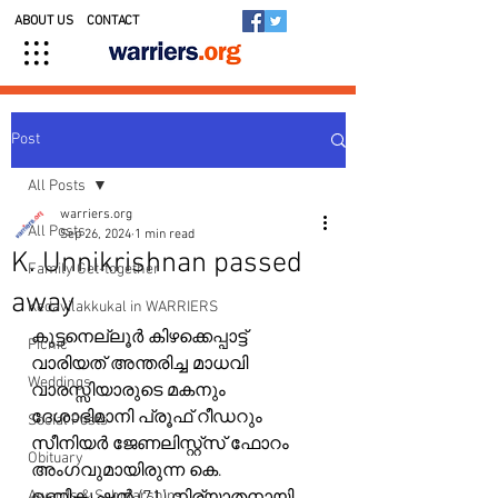
ABOUT US
CONTACT
Post
All Posts
warriers.org
All Posts
Sep 26, 2024
1 min read
K. Unnikrishnan passed
Family Get-together
away
Kedavilakkukal in WARRIERS
കുട്ടനെല്ലൂർ കിഴക്കെപ്പാട്ട് 
Picnic
വാരിയത് അന്തരിച്ച മാധവി 
Weddings
വാരസ്സിയാരുടെ മകനും 
ദേശാഭിമാനി പ്രൂഫ് റീഡറും 
Social Posts
സീനിയർ ജേണലിസ്റ്റ്സ് ഫോറം 
Obituary
അംഗവുമായിരുന്ന കെ. 
Awards & Scholarships