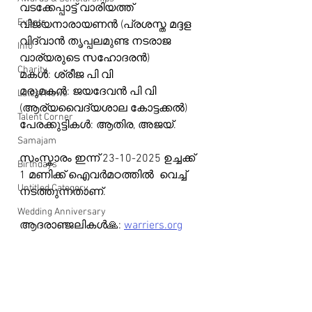
വടക്കേപ്പാട്ട് വാരിയത്ത് 
Events
വിജയനാരായണൻ (പ്രശസ്ത മദ്ദള 
വിദ്വാൻ തൃപ്പലമുണ്ട നടരാജ 
Info
വാര്യരുടെ സഹോദരൻ)
Charity
മകൾ: ശ്രീജ പി വി 
മരുമകൻ: ജയദേവൻ പി വി 
Latest News
(ആര്യവൈദ്യശാല കോട്ടക്കൽ)
Talent Corner
പേരക്കുട്ടികൾ: ആതിര, അജയ്.
Samajam
സംസ്കാരം ഇന്ന് 23-10-2025 ഉച്ചക്ക് 
Birthdays
1 മണിക്ക് ഐവർമഠത്തിൽ  വെച്ച് 
Untitled Category
നടത്തുന്നതാണ്.
Wedding Anniversary
ആദരാഞ്ജലികൾ🙏: 
warriers.org