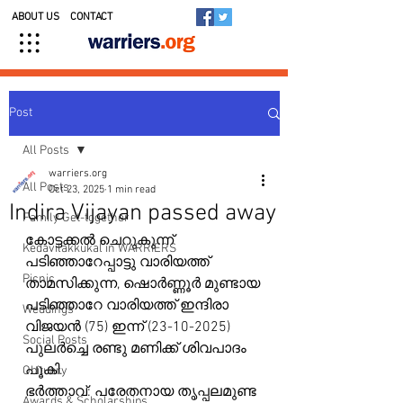
ABOUT US
CONTACT
Post
All Posts
warriers.org
All Posts
Oct 23, 2025
1 min read
Indira Vijayan passed away
Family Get-together
കോട്ടക്കൽ ചെറുകുന്ന് 
Kedavilakkukal in WARRIERS
പടിഞ്ഞാറേപ്പാട്ടു വാരിയത്ത്  
Picnic
താമസിക്കുന്ന, ഷൊർണ്ണൂർ മുണ്ടായ 
പടിഞ്ഞാറേ വാരിയത്ത് ഇന്ദിരാ 
Weddings
വിജയൻ (75) ഇന്ന് (23-10-2025) 
Social Posts
പുലർച്ചെ രണ്ടു മണിക്ക് ശിവപാദം 
പൂകി.
Obituary
ഭർത്താവ്: പരേതനായ തൃപ്പലമുണ്ട 
Awards & Scholarships