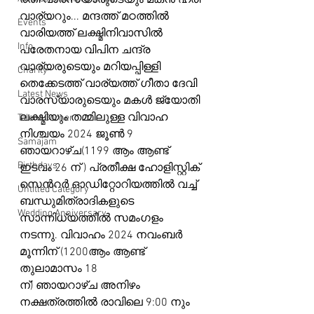
രതി വാരസ്യാരുടെയും മകൻ ഹരി 
വാര്യറും... മന്ദത്ത് മഠത്തിൽ 
Events
വാരിയത്ത് ലക്ഷ്മിനിവാസിൽ 
Info
പരേതനായ വിപിന ചന്ദ്ര 
വാര്യരുടെയും മറിയപ്പിള്ളി 
Charity
തെക്കേടത്ത് വാര്യത്ത് ഗീതാ ദേവി 
Latest News
വാരസ്യാരുടെയും മകൾ ജ്യോതി 
ലക്ഷ്മിയും തമ്മിലുള്ള വിവാഹ 
Talent Corner
നിശ്ചയം 2024 ജൂൺ 9 
Samajam
ഞായറാഴ്ച(1199 ആം ആണ്ട് 
Birthdays
ഇടവം 26 ന് ) പ്രതീക്ഷ ഹോളിസ്റ്റിക് 
സെൻറർ ഓഡിറ്റോറിയത്തിൽ വച്ച് 
Untitled Category
ബന്ധുമിത്രാദികളുടെ 
Wedding Anniversary
സാന്നിധ്യത്തിൽ സമംഗളം 
നടന്നു. വിവാഹം 2024 നവംബർ 
മൂന്നിന് (1200ആം ആണ്ട് 
തുലാമാസം 18
ന്) ഞായറാഴ്ച അനിഴം 
നക്ഷത്രത്തിൽ രാവിലെ 9:00 നും 