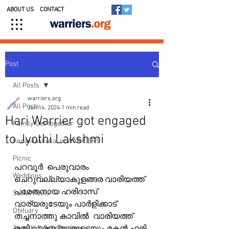
ABOUT US
CONTACT
Post
All Posts
warriers.org
All Posts
Jun 14, 2024
1 min read
Hari Warrier got engaged
Family Get-together
to Jyothi Lakshmi
Kedavilakkukal in WARRIERS
Picnic
പറവൂർ  പെരുവാരം 
Weddings
ചെറുവല്ല്യാകുളങ്ങര വാരിയത്ത് 
പരേതനായ ഹരിദാസ് 
Social Posts
വാര്യരുടേയും പാർളിക്കാട് 
Obituary
തച്ചനാത്തു കാവിൽ  വാരിയത്ത് 
Awards & Scholarships