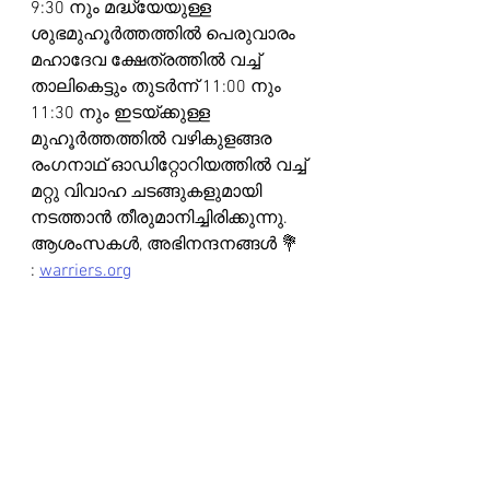
9:30 നും മദ്ധ്യേയുള്ള 
ശുഭമുഹൂർത്തത്തിൽ പെരുവാരം 
മഹാദേവ ക്ഷേത്രത്തിൽ വച്ച് 
താലികെട്ടും തുടർന്ന് 11:00 നും 
11:30 നും ഇടയ്ക്കുള്ള 
മുഹൂർത്തത്തിൽ വഴികുളങ്ങര 
രംഗനാഥ് ഓഡിറ്റോറിയത്തിൽ വച്ച് 
മറ്റു വിവാഹ ചടങ്ങുകളുമായി 
നടത്താൻ തീരുമാനിച്ചിരിക്കുന്നു.
ആശംസകൾ, അഭിനന്ദനങ്ങൾ 💐 
: 
warriers.org