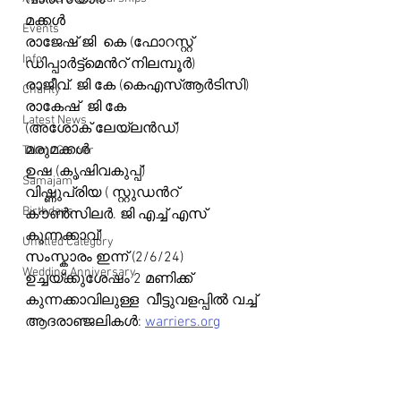
വാരസ്യാർ
മക്കൾ 
Events
രാജേഷ് ജി  കെ (ഫോറസ്റ്റ് 
Info
ഡിപ്പാർട്ട്മെൻറ് നിലമ്പൂർ) 
രാജീവ്. ജി കേ (കെഎസ്ആർടിസി) 
Charity
രാകേഷ്  ജി കേ 
Latest News
(അശോക് ലേയ്‌ലൻഡ്)
മരുമക്കൾ 
Talent Corner
ഉഷ (കൃഷിവകുപ്പ്) 
Samajam
വിഷ്ണുപ്രിയ ( സ്റ്റുഡൻറ് 
Birthdays
കൗൺസിലർ. ജി എച്ച് എസ് 
കുന്നക്കാവ്)
Untitled Category
സംസ്കാരം ഇന്ന് (2/6/24) 
Wedding Anniversary
ഉച്ചയ്ക്കുശേഷം 2 മണിക്ക് 
കുന്നക്കാവിലുള്ള  വീട്ടുവളപ്പിൽ വച്ച്
ആദരാഞ്ജലികൾ: 
warriers.org