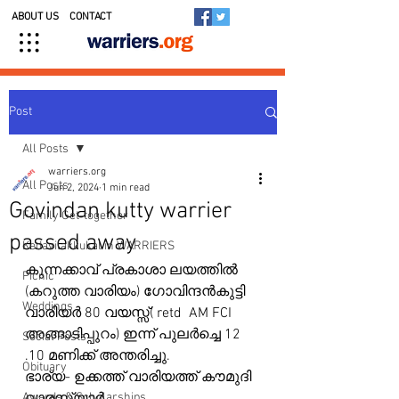
ABOUT US
CONTACT
Post
All Posts
warriers.org
All Posts
Jun 2, 2024
1 min read
Govindan kutty warrier
Family Get-together
passed away
Kedavilakkukal in WARRIERS
കുന്നക്കാവ് പ്രകാശാ ലയത്തിൽ 
Picnic
(കറുത്ത വാരിയം) ഗോവിന്ദൻകുട്ടി 
Weddings
വാരിയർ 80 വയസ്സ്( retd  AM FCI 
അങ്ങാടിപ്പുറം) ഇന്ന് പുലർച്ചെ 12 
Social Posts
.10 മണിക്ക് അന്തരിച്ചു.
Obituary
ഭാര്യ- ഉക്കത്ത് വാരിയത്ത് കൗമുദി 
Awards & Scholarships