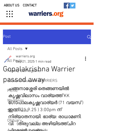
ABOUT US
CONTACT
Post
All Posts
warriers.org
All Posts
Sep 21, 2025
1 min read
Gopalakrishna Warrier
Family Get-together
passed away
Kedavilakkukal in WARRIERS
ചങ്ങനാശ്ശേരി തെങ്ങണയിൽ
Picnic
കൃഷ്ണവിലാസം വാര്യത്ത് KK 
Weddings
ഗോപാലകൃഷ്ണവാര്യർ (71 വയസ് ) 
ഇന്ന് (21.9.25 ) 3:00pm ന് 
Social Posts
നിര്യാതനായി. ഭാര്യ: രാധാമണി. 
Obituary
വി.  (തിരുവല്ല അഴിയിടത്ത്ചിറ 
Awards & Scholarships