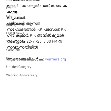
ചിറമേൽ വാര്യം) 
മക്കൾ - ഗോകുൽ നാഥ്, ഗോപിക 
Events
കൃഷ്ണ.
Info
മരുമക്കൾ:
ശ്രീലക്ഷ്മി, ആനന്ദ്
Charity
സഹോദരങ്ങൾ: KK പ്രസാദ്, KK 
Latest News
ഗിരി കുമാർ, K.K അനിൽകുമാർ.  
സംസ്കാരം 22-9 -25, 3:00 PM ന് 
Talent Corner
സ്വവസതിയിൽ
Samajam
Birthdays
ആദരാഞ്ജലികൾ 🙏: 
warriers.org
Untitled Category
Wedding Anniversary