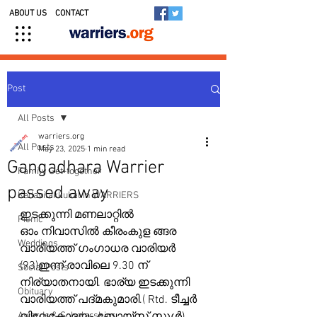
ABOUT US
CONTACT
Post
All Posts
warriers.org
All Posts
May 23, 2025
1 min read
Gangadhara Warrier
Family Get-together
passed away
Kedavilakkukal in WARRIERS
ഇടക്കുന്നി മണലാറ്റിൽ 
Picnic
ഓം നിവാസിൽ കീരംകുള ങ്ങര 
Weddings
വാരിയത്ത് ഗംഗാധര വാരിയർ 
(93)ഇന്ന് രാവിലെ 9.30 ന് 
Social Posts
നിര്യാതനായി. ഭാര്യ ഇടക്കുന്നി 
Obituary
വാരിയത്ത് പദ്മകുമാരി.( Rtd. ടീച്ചർ 
Awards & Scholarships