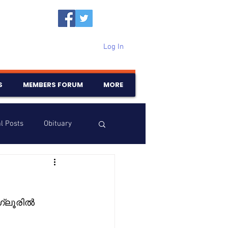
Log In
S
MEMBERS FORUM
MORE
l Posts
Obituary
Samajam
Birthdays