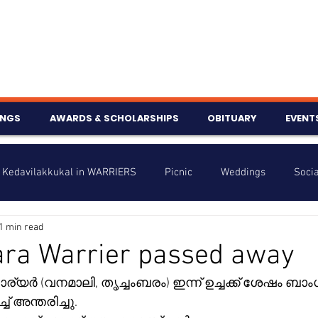
INGS
AWARDS & SCHOLARSHIPS
OBITUARY
EVENT
Kedavilakkukal in WARRIERS
Picnic
Weddings
Socia
1 min read
s
Info
Charity
Latest News
Talent Corner
ra Warrier passed away
nniversary
ച് അന്തരിച്ചു.