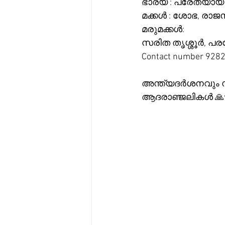
ഭാര്യ : പരേതയായ 
മക്കൾ : ശോഭ, രാ
മരുമക്കൾ:
സരിത തൃശ്ശൂർ, പര
Contact number 9282
അന്ത്യദർശനവും സം
ആദരാഞ്ജലികൾ 🙏