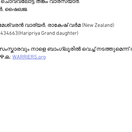
ചൊവ്വലോട്ട് തങ്കം വാരസ്യാർ.
ജൻ, ഷൈലജ.
മേശ്വരൻ വാര്യർ, രാകേഷ് വർമ (New Zealand)
434663(Haripriya Grand daughter)
സ്കാരവും നാളെ ബാംഗ്ലൂരിൽ വെച്ച് നടത്തുമെന്ന് 
🙏: 
WARRIERS.org