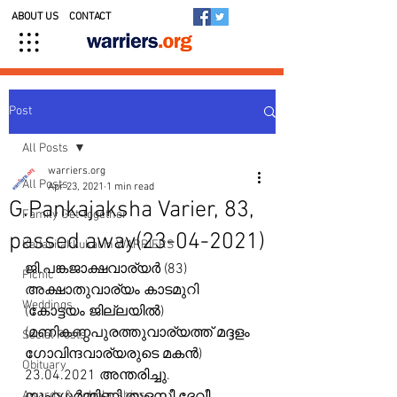
ABOUT US
CONTACT
Post
All Posts
warriers.org
All Posts
Apr 23, 2021
1 min read
G.Pankajaksha Varier, 83,
Family Get-together
passed away(23-04-2021)
Kedavilakkukal in WARRIERS
ജി.പങ്കജാക്ഷവാര്യർ (83)  
Picnic
അക്ഷാതുവാര്യം കാടമുറി 
Weddings
(കോട്ടയം ജില്ലയിൽ) 
(മണികണ്ഠപുരത്തുവാര്യത്ത് മദ്ദളം  
Social Posts
ഗോവിന്ദവാര്യരുടെ മകൻ) 
Obituary
23.04.2021 അന്തരിച്ചു. 
Awards & Scholarships