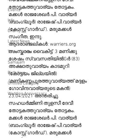
സഹധർമ്മിണി തുളസീ ദേവീ 
തോട്ടകത്തുവാര്യം തോട്ടകം.  
Events
മക്കൾ രാജശേഖർ.പി. വാര്യർ 
Info
(ബാംഗ്ലൂർ) രാജേഷ് പി.വാര്യർ 
(കോസ്റ്റ് ഗാർഡ് ). മരുമക്കൾ 
Charity
സംഗീത, ഇന്ദു. 
Latest News
ആദരാഞ്ജലികൾ: warriers.org
സംസ്കാരം വൈകിട്ട്  3 മണിക്കു 
Talent Corner
ശേഷം സ്വവസതിയിൽGർ (83)  
Samajam
അക്ഷാതുവാര്യം കാടമുറി 
Birthdays
(കോട്ടയം ജില്ലയിൽ) 
(മണികണ്ഠപുരത്തുവാര്യത്ത് മദ്ദളം  
Untitled Category
ഗോവിന്ദവാര്യരുടെ മകൻ) 
Wedding Anniversary
23.04.2021 അന്തരിച്ചു. 
സഹധർമ്മിണി തുളസീ ദേവീ 
തോട്ടകത്തുവാര്യം തോട്ടകം.  
മക്കൾ രാജശേഖർ.പി. വാര്യർ 
(ബാംഗ്ലൂർ) രാജേഷ് പി.വാര്യർ 
(കോസ്റ്റ് ഗാർഡ് ). മരുമക്കൾ 