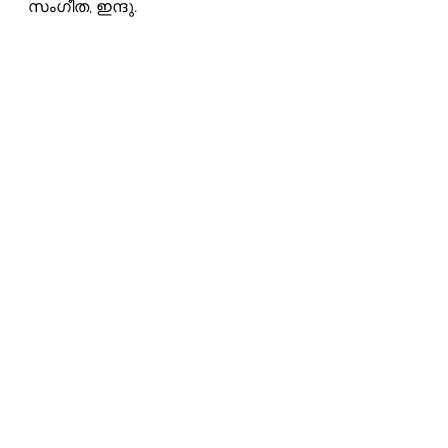
സംഗീത, ഇന്ദു. 
ആദരാഞ്ജലികൾ: warriers.org