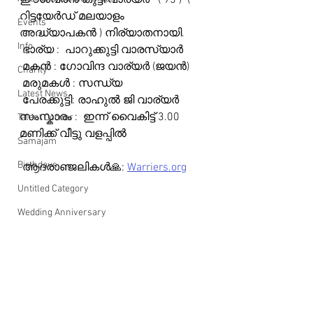
ഈശ്വരൻ കുട്ടി വാര്യർ   ( 95 )  ( 
റിട്ടയേർഡ് മലയാളം 
Events
അദ്ധ്യാപകൻ ) നിര്യാതനായി.
Info
 ഭാര്യ :  പാറുക്കുട്ടി വാരസ്യാർ
 മകൻ : ഗോവിന്ദ വാര്യർ (ജയൻ)
Charity
 മരുമകൾ : സന്ധ്യ
Latest News
 പേരക്കുട്ടി: രാഹുൽ ജി വാര്യർ
സംസ്കാരം :  ഇന്ന് വൈകിട്ട് 3.00 
Talent Corner
മണിക്ക് വീട്ടു വളപ്പിൽ
Samajam
Birthdays
 ആദരാഞ്ജലികൾ🙏: 
Warriers.org
Untitled Category
Wedding Anniversary