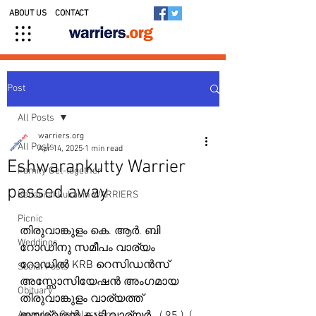
ABOUT US
CONTACT
Post
All Posts
warriers.org
All Posts
Apr 14, 2025
1 min read
Eshwarankutty Warrier
Family Get-together
passed away
Kedavilakkukal in WARRIERS
Picnic
തിരുവാങ്കുളം കെ. ആർ. ബി 
Weddings
റോഡിനു സമീപം വാര്യം 
റോഡിൽ KRB റെസിഡൻസ് 
Social Posts
അസ്സോസിയേഷൻ അംഗമായ 
Obituary
തിരുവാങ്കുളം വാര്യത്ത്   
Awards & Scholarships