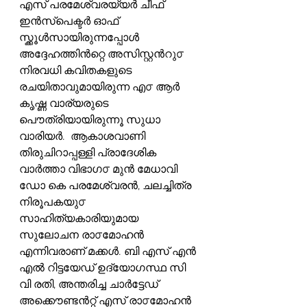
എസ് പരമേശ്വരയ്യർ ചീഫ് 
ഇൻസ്പെക്ടർ ഓഫ് 
സ്ക്കൂൾസായിരുന്നപ്പോൾ 
അദ്ദേഹത്തിൻറ്റെ അസിസ്റ്റൻറു൦ 
നിരവധി കവിതകളുടെ 
രചയിതാവുമായിരുന്ന എ൦ ആർ 
കൃഷ്ണ വാര്യരുടെ 
പൌത്രിയായിരുന്നൂ സുധാ 
വാരിയർ.  ആകാശവാണി 
തിരുചിറാപ്പള്ളി പ്രാദേശിക 
വാർത്താ വിഭാഗ൦ മുൻ മേധാവി 
ഡോ കെ പരമേശ്വരൻ, ചലച്ചിത്ര 
നിരൂപകയു൦ 
സാഹിത്യകാരിയുമായ 
സുലോചന രാ൦മോഹൻ 
എന്നിവരാണ് മക്കൾ. ബി എസ് എൻ 
എൽ റിട്ടയേഡ് ഉദ്യോഗസ്ഥ സി 
വി രതി, അന്തരിച്ച ചാർട്ടേഡ് 
അക്കൌണ്ടൻറ്റ് എസ് രാ൦മോഹൻ 