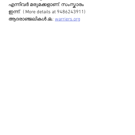
എന്നിവർ മരുമക്കളാണ്. സംസ്കാരം 
ഇന്ന്.  ( More details at 9486243911)
ആദരാഞ്ജലികൾ 🙏: 
warriers.org