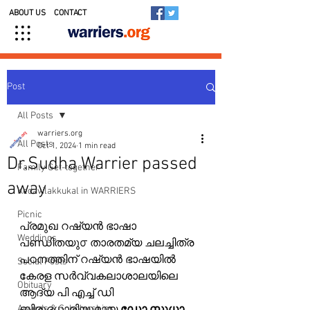
ABOUT US
CONTACT
Post
All Posts
warriers.org
All Posts
Oct 1, 2024
1 min read
Dr.Sudha Warrier passed
Family Get-together
away
Kedavilakkukal in WARRIERS
Picnic
പ്രമുഖ റഷ്യൻ ഭാഷാ 
Weddings
പണ്ഡിതയു൦ താരതമ്യ ചലച്ചിത്ര 
പഠനത്തിന് റഷ്യൻ ഭാഷയിൽ 
Social Posts
കേരള സർവ്വകലാശാലയിലെ 
Obituary
ആദ്യ പി എച്ച് ഡി 
Awards & Scholarships