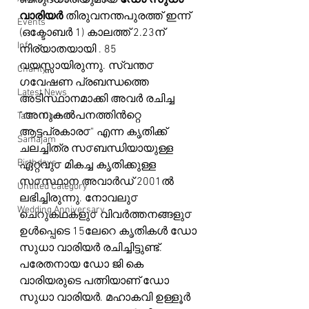
ബിരുദധാരിയുമായ 
ഡോ
സുധാ
വാരിയർ
 തിരുവനന്തപുരത്ത് ഇന്ന് 
Events
(ഒക്ടോബർ 1) കാലത്ത് 2.23ന് 
Info
നിര്യാതയായി . 85 
വയസ്സായിരുന്നു. സ്വന്ത൦ 
Charity
ഗവേഷണ പ്രബന്ധത്തെ 
Latest News
അടിസ്ഥാനമാക്കി അവർ രചിച്ച 
"അനുകൽപനത്തിൻറ്റെ 
Talent Corner
ആട്ടപ്രകാര൦" എന്ന കൃതിക്ക് 
Samajam
ചലച്ചിത്ര സ൦ബന്ധിയായുള്ള 
Birthdays
ഏറ്റവു൦ മികച്ച കൃതിക്കുള്ള 
സ൦സ്ഥാന അവാർഡ് 2001ൽ 
Untitled Category
ലഭിച്ചിരുന്നു. നോവലു൦ 
Wedding Anniversary
ചെറുകഥകളു൦ വിവർത്തനങ്ങളു൦ 
ഉൾപ്പെടെ 15ലേറെ കൃതികൾ ഡോ 
സുധാ വാരിയർ രചിച്ചിട്ടുണ്ട്. 
പരേതനായ ഡോ ജി കെ 
വാരിയരുടെ പത്നിയാണ് ഡോ 
സുധാ വാരിയർ. മഹാകവി ഉള്ളൂർ 