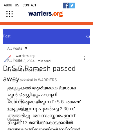
ABOUT US
CONTACT
Post
All Posts
warriers.org
All Posts
Jun 18, 2023
1 min read
Dr.S.G.Ramesh passed
Family Get-together
away
Kedavilakkukal in WARRIERS
കോട്ടക്കൽ ആര്യവൈദ്യശാല 
Picnic
മുൻ ട്രസ്റ്റിയും ഫാക്ടറി 
Weddings
മാനേജരുമായിരുന്ന Dr.S.G. രമേഷ് 
(കുട്ടൻ) ഇന്നു പുലർച്ചെ 2.30 ന് 
Social Posts
അന്തരിച്ചു. ശവസംസ്ക്കാരം ഇന്ന് 
Obituary
ഉച്ചക്ക് 12 മണിക്ക് കോട്ടക്കലിൽ.
Awards & Scholarships