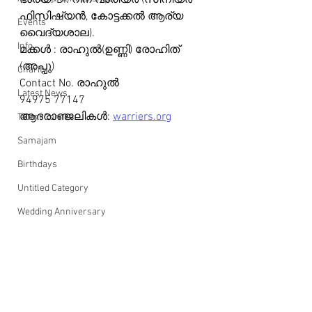
ഭാര്യ: Dr. റീന വാരിയർ (സീനിയർ 
ഫിസിഷ്യൻ, കോട്ടക്കൽ ആര്യ 
Events
വൈദ്യശാല). 
Info
മക്കൾ : രാഹുൽ(ഉണ്ണി) രോഹിത് 
(അപ്പു)
Charity
Contact No. രാഹുൽ
Latest News
94975 77147
ആദരാഞ്ജലികൾ: 
warriers.org
Talent Corner
Samajam
Birthdays
Untitled Category
Wedding Anniversary