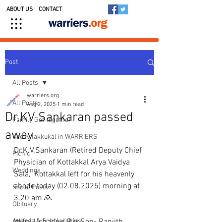
ABOUT US
CONTACT
Post
All Posts
warriers.org
All Posts
Aug 2, 2025
1 min read
Dr.KV Sankaran passed
Family Get-together
away
Kedavilakkukal in WARRIERS
Dr.K.V.Sankaran (Retired Deputy Chief 
Picnic
Physician of Kottakkal Arya Vaidya 
Weddings
Sala,  Kottakkal left for his heavenly 
abode today (02.08.2025) morning at 
Social Posts
3.20 am 🙏
Obituary
Awards & Scholarships