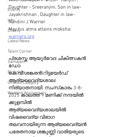
Wife- Ushadevi P V, Son- Ranjith , 
Daughter - Sreeranjini, Son in law- 
Events
Jayakrishnan , Daughter in law- 
Info
Nandini J Warrier
May his atma attains moksha: 
Charity
warriers.org
Latest News
Talent Corner
പ്രശസ്ത‌ ആയുർവേദ ചികിത്സകൻ 
Samajam
ഡോ:
Birthdays
കെ.വി.ശങ്കരൻ(റിട്ടയേർഡ് 
ആര്യവൈദ്യശാല) 
Untitled Category
നിര്യാതനായി. സംസ്‌കാരം 3-8-
Wedding Anniversary
2025 കാലത്ത് 9 മണിക്ക് നന്ദയിൽ 
ക്കുളമ്പിൽ 
ആര്യവൈദ്യശാലയിൽ 
വിഷവൈദ്യ വിഭാഗ 
തലവനായിരുന്ന ആര്യവൈദ്യൻ 
പരേതനായ ശങ്കുണ്ണി വാരിയരുടെ 