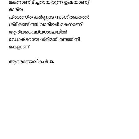
മകനാണ് ടീച്ചറായിരുന്ന ഉഷയാണു് 
ഭാര്യ.
പ്രശസ്‌ത കർണ്ണാട സംഗീതകാരൻ 
ശ്രീരഞ്ജിത്ത് വാരിയർ മകനാണ്
ആര്യവൈദ്യശാലയിൽ 
ഡോക്‌ടറായ ശ്രീമതി രജ്ഞിനി 
മകളാണ്
ആദരാഞ്ജലികൾ 🙏 