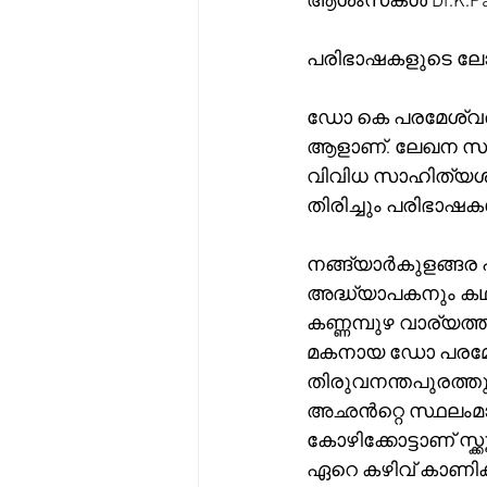
ആശംസകൾ Dr.K.Par
പരിഭാഷകളുടെ ലോക
ഡോ കെ പരമേശ്വരൻ
ആളാണ്. ലേഖന സമ
വിവിധ സാഹിത്യശാഖ
തിരിച്ചും പരിഭാഷകൾ
നങ്ങ്യാർകുളങ്ങര 
അദ്ധ്യാപകനും കഥ
കണ്ണമ്പുഴ വാര്യത
മകനായ ഡോ പരമേശ്
തിരുവനന്തപുരത്തു ന
അഛൻറ്റെ സ്ഥലംമാറ്
കോഴിക്കോട്ടാണ് സ്ക
ഏറെ കഴിവ് കാണിക്കാ