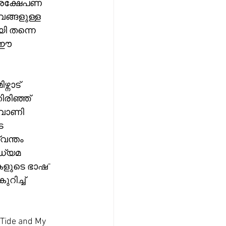
്രക്ഷേപണ 
്ങളുള്ള 
ി തന്നെ 
 ഈ 
നാട് 
രിഞ്ഞ് 
വാണി 
െ 
ന്തം 
്യമ 
കളുടെ ഭാഷ" 
ിച്ച് 
de and My 