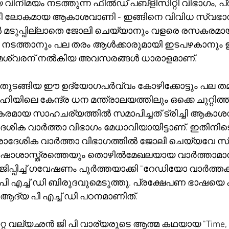
നിമയം നടത്തുന്ന ഫീൽഡ് പബ്ളിസിറ്റി വിഭാഗം, പ
ി ലോകമായ ആകാശവാണി - ഇങ്ങിനെ വിവിധ സ്വഭാവങ
ൽ മടുപ്പില്ലാതെ ജോലി ചെയ്യാനും വളരെ രസകരമായ
 നടത്താനും പല തരം ആൾക്കാരുമായി ഇടപഴകാനും
മേശ്വരന് നൽകിയ അവസരങ്ങൾ ധാരാളമാണ്. 
തുടങ്ങിയ ഈ ഉദ്യോഗപർവ്വം കോഴിക്കോട്ടും പല തമിഴ്
ിലെ കേന്ദ്ര ധന മന്ത്രാലയത്തിലും ഒക്കെ ചുറ്റിത്തി
കരമായ സാഹചര്യത്തിൽ സമാപിച്ചത് ട്രിച്ചി ആകാശ
േശിക വാർത്താ വിഭാഗം മേധാവിയായിട്ടാണ്. ഇതിനിട
്രാദേശിക വാർത്താ വിഭാഗത്തിൽ ജോലി ചെയ്യവേ സ്വ
ാശാസ്ത്രത്തെയും തൊഴിൽമേഖലയായ വാർത്താമാധ
പ്പിച്ച് ഗവേഷണം പൂർത്തയാക്കി "റേഡിയോ വാർത്ത
 എച്ച് ഡി ബിരുദവുമെടുത്തു. പ്രക്ഷേപണ ഭാഷയെ കുറ
ആദ്യ പി എച്ച് ഡി പഠനമാണിത്. 
 വല്യഛൻ ജി പി വാര്യരുടെ ആത്മ കഥയായ "Time, Ti