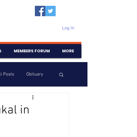
Log In
S
MEMBERS FORUM
MORE
l Posts
Obituary
Samajam
Birthdays
kal in