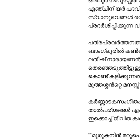
ഒല്ലൂർ ചേറുശ്ശേര
എഞ്ചിനിയർ പദവിയി
സ്വാനുഭവങ്ങൾ രസ
പ്രദർശിപ്പിക്കുന്ന 
പത്രപ്രവർത്തനത്
ബാംഗ്ലൂരിൽ കൺടെൻ
ലതീഷ് നാരായണൻ ദ
തെരഞ്ഞടുത്തിട്ടുള
കൊണ്ട് കളിക്കുന
മുത്തശ്ശൻറ്റെ മനസ്സ്
കർണ്ണാടകസംഗീതം,
താൽപര്യങ്ങൾ ഏകകാ
ഇക്കൊച്ച് ജീവിത ക
""മുരുകനിൻ മറു