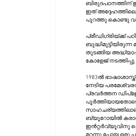
ബിരുദപഠനത്തിന് 
ഇത് അദ്ദേഹത്തില
പുറത്തു കൊണ്ടു വര
പ്രീഡിഗ്രിയ്ക്ക് 
ബുദ്ധിമുട്ടിയിരുന
തുടങ്ങിയ അദ്ധ്യാപ
കോളേജ് നടത്തിപ്പ
1983ൽ ഭാഷാശാസ്ത്
നേടിയ പരമേശ്വരൻ,
പ്രവർത്തന ഡിപ്ളോ
പൂർത്തിയായതോടെ ത
സാഹചര്യത്തിലാണ്
ബ്യൂറോയിൽ കരാറട
ഇൻറ്റർവ്യൂവിനു ച
മറന്നു പോയ ഒരു പഴ