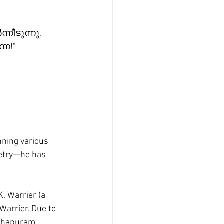
നീടുന്നൂ,
നേ!"
nning various 
oetry—he has 
. Warrier (a 
Warrier. Due to 
nthapuram, 