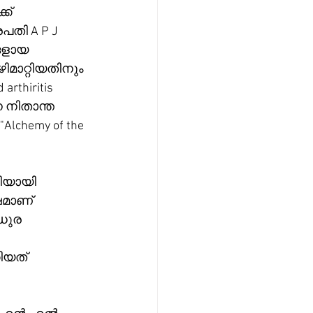
ക് 
പതി A P J 
ങളായ 
ിമാറ്റിയതിനും 
thiritis 
 നിതാന്ത 
chemy of the 
ിയായി 
ഷമാണ് 
ധുര 
യത് 