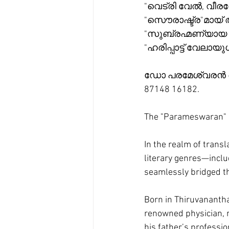
"വെട്രി വേൽ, വ
"സൌരാഷ്ട്ര"മായ് 
"സുബ്രഹ്മണ്യായ ന
"ഹരിപ്പാട്ട് വേല
ഡോ പരമേശ്വരൻ 
87148 16182.
The "Parameswaran" o
In the realm of transl
literary genres—inclu
seamlessly bridged t
Born in Thiruvanantha
renowned physician, m
his father’s professi