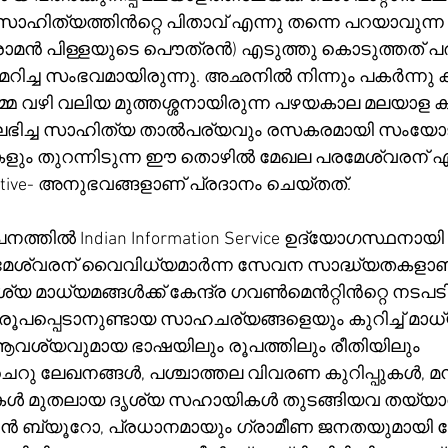
ഹിത്യത്തിൻറ്റെ പിതാവ് എന്നു തന്നെ പറയാവുന്ന റോസ
വി രാമൻ പിള്ളയുടെ പൌത്രൻ) എടുത്തു കൊടുത്തത് പ
മറിച്ച സംഭവമായിരുന്നു. അഛനിൽ നിന്നും പകർന്നു കി
മ വഴി വലിയ മുത്തശ്ശനായിരുന്ന പഴയകാല മലയാള കവി
 ലഭിച്ച സാഹിത്യ താൽപര്യവും രസകരമായി സംയോജിപ
ളും തുറന്നിടുന്ന ഈ തൊഴിൽ മേഖല പരമേശ്വരന് എന
tive- അനുഭവങ്ങളാണ് പ്രദാനം ചെയ്തത്.
്തിൽ Indian Information Service ഉദ്യോഗസ്ഥനായി 
രമേശ്വരന് വൈവിധ്യമാർന്ന സേവന സാദ്ധ്യതകളാണ്
 ദൃശ്യ മാധ്യമങ്ങൾക്ക് കേന്ദ്ര ഗവൺമെൻറ്റിൻറ്റെ നടപ
പപ്പെടാനുണ്ടായ സാഹചര്യങ്ങളെയും കുറിച്ച് മാധ്യ
ശ്യവുമായ ഭാഷയിലും രൂപത്തിലും രീതിയിലും 
 ചെറു ലേഖനങ്ങൾ, പശ്ചാത്തല വിവരണ കുറിപ്പുകൾ, മന
ടുകൾ മുതലായ ദൃശ്യ സഹായികൾ തുടങ്ങിയവ തയ്യാറാ
ബ്യൂറോ, പ്രധാനമായും ഗ്രാമീണ ജനതയുമായി നേരി