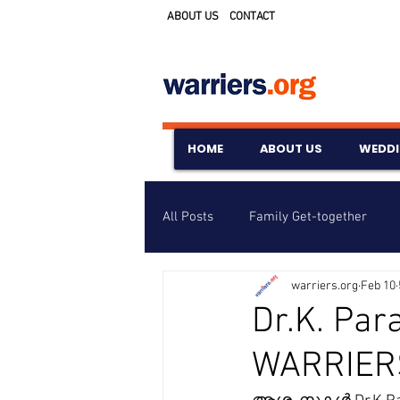
ABOUT US
CONTACT
HOME
ABOUT US
WEDD
All Posts
Family Get-together
warriers.org
Feb 10
Awards & Scholarships
Event
Dr.K. Par
WARRIER
Untitled Category
Wedding A