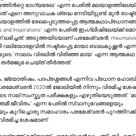
രളത്തിൻറ്റെ ഭാഗ്യരേഖ" എന്ന പേരിൽ മലയാളത്തിലേയ്ക്
ത് ഏറെ അനുവാചക ശ്രദ്ധ നേടിയിട്ടുണ്ട്. മുൻ രാഷ്ട്ര
മലയാളത്തിൽ രേഖപ്പെടുത്തപ്പെട്ട ആത്മകഥാപ്രധാനങ്
 and Inspirations" എന്ന പേരിൽ ഇംഗ്ലീഷിലേയ്ക്ക് മൊഴ
ലഭിച്ചത്. അടുത്തയിടയാണ് പരമേശ്വരൻ  rheumatoid ar
 വലിയോരളവിൽ നഷ്ട്ടപ്പെട്ട മായാ ബാലകൃഷ്ണൻ എന്ന
ുടെ "നാലാം വിരലിൽ വിരിഞ്ഞ മായ" എന്ന ആത്മകഥ "Al
ി തർജ്ജുമ ചെയ്ത് തീർത്തത്.
, ജ്യോതിഷം, പദപ്രശ്നങ്ങൾ എന്നിവ പ്രധാന ഹോബ
 പരമേശ്വരൻ 2020ൽ ജോലിയിൽ നിന്നും വിരമിച്ച ശേ
െ നാല് സംസ്കൃത പരീക്ഷകളും എഴുതിയെടുത്തത്. "മ
ീ ജീവിതം" എന്ന പേരിൽ സ്വാനുഭവങ്ങളേയും 
 കുറിച്ചൊരു സമാഹാരം പരമേശ്വരൻ പുറത്തിറക്കി
വിരമിച്ച ശേഷമാണ്.