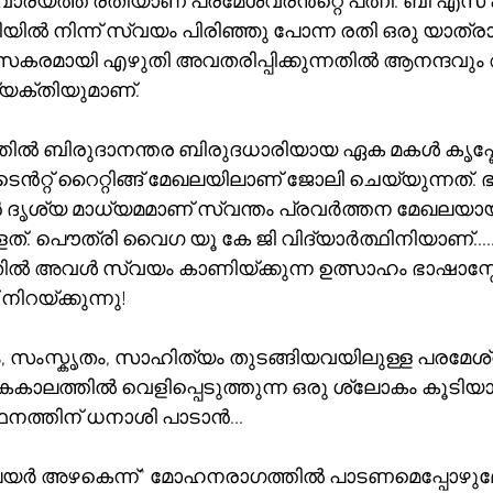
ി വാര്യത്ത് രതിയാണ് പരമേശ്വരൻറ്റെ പത്നി. ബി എ
ൽ നിന്ന് സ്വയം പിരിഞ്ഞു പോന്ന രതി ഒരു യാത്ര
കരമായി എഴുതി അവതരിപ്പിക്കുന്നതിൽ ആനന്ദവും
വ്യക്തിയുമാണ്. 
തിൽ ബിരുദാനന്തര ബിരുദധാരിയായ ഏക മകൾ കൃഷ്ണേന
റ്റ് റൈറ്റിങ്ങ് മേഖലയിലാണ് ജോലി ചെയ്യുന്നത്. ഭ
ൃശ്യ മാധ്യമമാണ് സ്വന്തം പ്രവർത്തന മേഖലയായ
്ളത്. പൌത്രി വൈഗ യൂ കേ ജി വിദ്യാർത്ഥിനിയാണ്....
്നതിൽ അവൾ സ്വയം കാണിയ്ക്കുന്ന ഉത്സാഹം ഭാഷാസ്
 നിറയ്ക്കുന്നു!
 സംസ്കൃതം, സാഹിത്യം തുടങ്ങിയവയിലുള്ള പരമേശ്
ലത്തിൽ വെളിപ്പെടുത്തുന്ന ഒരു ശ്ലോകം കൂടിയാക
ഥനത്തിന് ധനാശി പാടാൻ...
പെയർ അഴകെന്ന്" മോഹനരാഗത്തിൽ പാടണമെപ്പോഴുമ