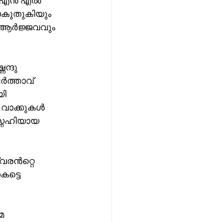
സ് എൻ എൽ 
ാകുതുകിയും 
 ആർജ്ജവവും 
്ദു 
ർത്താവ് 
ി 
.വാക്കുകൾ 
നേഹിയായ 
വരൻറ്റെ 
ട്ടെ 
േ