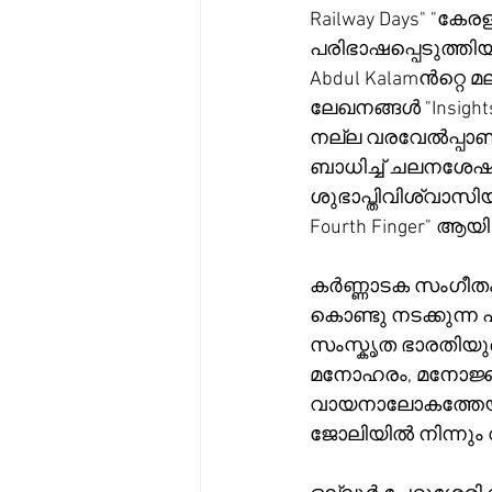
Railway Days" "കേ
പരിഭാഷപ്പെടുത്തിയ
Abdul Kalamൻറ്റെ 
ലേഖനങ്ങൾ "Insights
നല്ല വരവേൽപ്പാണ് 
ബാധിച്ച് ചലനശേഷി
ശുഭാപ്തിവിശ്വാസിയ
Fourth Finger" ആയ
കർണ്ണാടക സംഗീതം
കൊണ്ടു നടക്കുന്ന
സംസ്കൃത ഭാരതിയുട
മനോഹരം, മനോജ്ഞമ
വായനാലോകത്തേയും
ജോലിയിൽ നിന്നും 