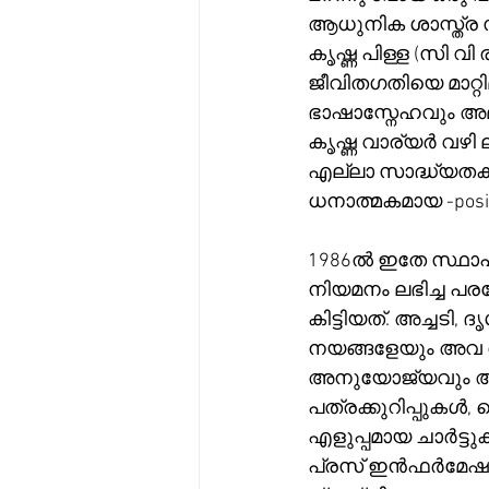
ആധുനിക ശാസ്ത്ര സാ
കൃഷ്ണ പിള്ള (സി 
ജീവിതഗതിയെ മാറ്റി
ഭാഷാസ്നേഹവും അമ്
കൃഷ്ണ വാര്യർ വഴി
എല്ലാ സാദ്ധ്യതക
ധനാത്മകമായ -posi
1986ൽ ഇതേ സ്ഥാപനത
നിയമനം ലഭിച്ച പ
കിട്ടിയത്. അച്ചടി,
നയങ്ങളേയും അവ രൂ
അനുയോജ്യവും ആവ
പത്രക്കുറിപ്പുകൾ,
എളുപ്പമായ ചാർട്
പ്രസ് ഇൻഫർമേഷൻ 