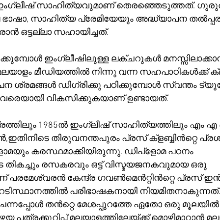
ഇംഗ്ലീഷ് സാഹിത്യവുമാണ് തെരഞ്ഞെടുത്തത്. ഗുര
െ ഭാഷാ, സാഹിത്യ പ്രേമിയേയും അദ്ധ്യാപന തൽപ്പ
ാൻ ഒട്ടല്ലാ സഹായിച്ചത്.
പഠിക്കുമ്പോൾ ഇംഗ്ലീഷിലുള്ള ലക്ചറുകൾ മനസ്സിലാക്കാ
്ന മലയാളം മീഡിയത്തിൽ നിന്നു വന്ന സഹപാഠികൾക്ക് ക്
ന ശ്രമങ്ങൾ ഡിഗ്രിക്കു പഠിക്കുമ്പോൾ സ്വന്തം ട്യൂ
ു വരെയായി വികസിക്കുകയാണ് ഉണ്ടായത്.
രത്തിലും 1985ൽ ഇംഗ്ലീഷ് സാഹിത്യത്തിലും എം എ 
ഇതിനിടെ തിരുവനന്തപുരം പ്രസ് ക്ളബ്ബിൻറ്റെ പ്രശ
മയും കരസ്ഥമാക്കിയിരുന്നു. ഡിപ്ളോമ പഠനം 
ികച്ചും രസകരവും ഒട്ട് വിസ്മയജനകവുമായ ഒരു 
 പരമേശ്വരൻ കേന്ദ്ര ഗവൺമെൻറ്റിൻറ്റെ പ്രസ്
ിസ്ഥാനത്തിൽ പരിഭാഷകനായി നിയമിതനാകുന്നത്. 
െന്നപ്പോൾ തൻറ്റെ മേശപ്പുറത്തേ ഏതോ ഒരു മൂലയിൽ
യ പത്രക്കുറിപ്പ് മലയാളത്തിലേയ്ക്ക് മൊഴിമാറ്റാൻ മ