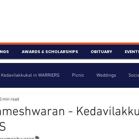
INGS
AWARDS & SCHOLARSHIPS
OBITUARY
EVENT
Kedavilakkukal in WARRIERS
Picnic
Weddings
Socia
5 min read
s
Info
Charity
Latest News
Talent Corner
ameshwaran - Kedavilakku
S
nniversary