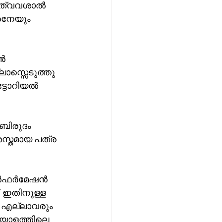
ുത്വവശാൽ 
രനേയും 
ൻ 
ലാസ്സെടുത്തു 
ട്ടോറിയൽ 
ബിരുദം 
സ്തമായ പത്ര 
 ഇൻഫർമേഷൻ 
ഇതിനുള്ള 
 എല്ലാവരും 
ലയാളത്തിലെ 